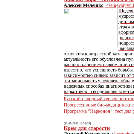
Алексей Мелешко
, <
sergey@rvh.
Шедевр
мудрост
диплом
страхов
афориз
родите
подрос
чьи мл
относятся к возрастной категори
актуальность его обусловлена п
распространением наркомании с
известно, что успешность борьбы
зависимостью сильно зависит от т
эта зависимость у человека обна
надежных способах диагностики 
наркотиков - сегодняшняя заметк
Русский народный сервер против
Прогрессивные био-медицинские
Программа "Нарконон": тест для 
[13.09.2000 19:32:33]
Крем для старости
Дмитрий Красножон
, <
krasnojon