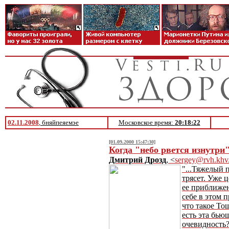
02.11.2008
, бняйпеяемэе
Московское время:
20:18:22
[01.09.2000 15:47:30]
Когда "небо рвется изнутри
Дмитрий Дрозд
, <
sergey@rvh.khv
"...Тяжелый 
трясет. Уже 
ее приближен
себе в этом п
что такое Тош
есть эта бьющ
очевидность