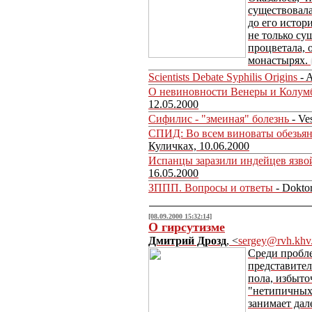
существовала
до его истор
не только су
процветала, 
монастырях.
Scientists Debate Syphilis Origins
- A
О невиновности Венеры и Колум
12.05.2000
Cифилис - "змеиная" болезнь
- Ve
СПИД: Во всем виноваты обезья
Куличках, 10.06.2000
Испанцы заразили индейцев язво
16.05.2000
ЗППП. Вопросы и ответы
- Dokto
[08.09.2000 15:32:14]
О гирсутизме
Дмитрий Дрозд
, <
sergey@rvh.khv
Среди пробл
представите
пола, избыто
"нетипичных"
занимает дал