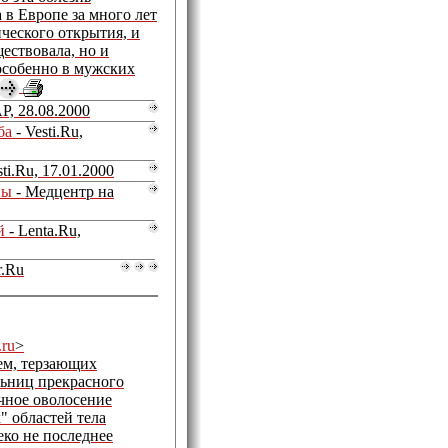
 в Европе за много лет
ического открытия, и
ществовала, но и
особенно в мужских
P, 28.08.2000
ба
- Vesti.Ru,
sti.Ru, 17.01.2000
ны
- Медцентр на
й
- Lenta.Ru,
r.Ru
.ru
>
ем, терзающих
льниц прекрасного
чное оволосение
 областей тела
еко не последнее