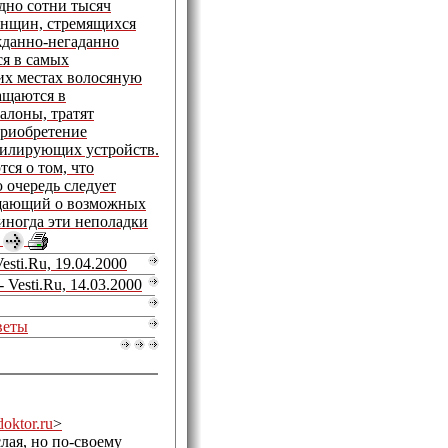
дно сотни тысяч
енщин, стремящихся
жданно-негаданно
я в самых
х местах волосяную
ащаются в
алоны, тратят
приобретение
пилирующих устройств.
тся о том, что
 очередь следует
ещающий о возможных
иногда эти неполадки
.
Vesti.Ru, 19.04.2000
- Vesti.Ru, 14.03.2000
веты
ktor.ru
>
лая, но по-своему