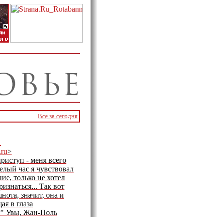
Все за сегодня
"
.ru
>
приступ - меня всего
целый час я чувствовал
ие, только не хотел
ризнаться... Так вот
нота, значит, она и
ая в глаза
?" Увы, Жан-Поль