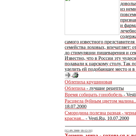
довольн
из нем
повсем
призна
и фарм
лечебно
содерж
самого известного представителя
семейства лоховых, впечатляет: о
до стимуляции пищеварения и се
Известно, что в России эту чуде
подавали к царскому столу. Так п
уделить ей подобающее место и в
Облепиха крушиновая
Облепиха
- лучшие рецепты
Время собирать гонобобель
- Vest
Расцвела буйным цветом малина..
18.07.2000
Смородина полезна разная - черна
красная...
- Vesti.Ru, 10.07.2000
[12.09.2000 18:12:31]
Хочешь мира - готовься к в