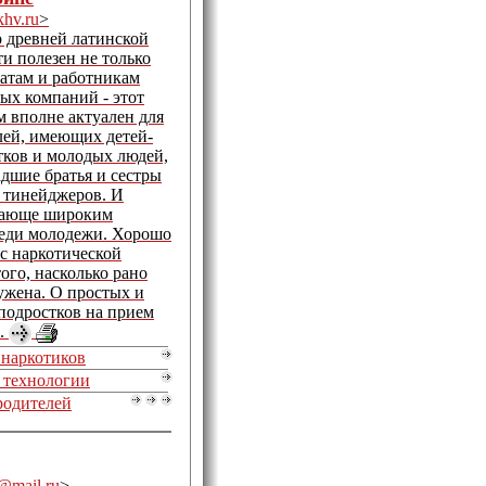
khv.ru
>
 древней латинской
и полезен не только
атам и работникам
ых компаний - этот
м вполне актуален для
лей, имеющих детей-
тков и молодых людей,
адшие братья и сестры
и тинейджеров. И
угающе широким
реди молодежи. Хорошо
 с наркотической
ого, насколько рано
ружена. О простых и
подростков на прием
а.
 наркотиков
 технологии
родителей
@mail.ru
>