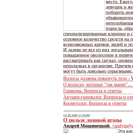
место. Ежего
девушек и ж
побороть не
объявившуюс
неподобающи
поросль, обр
специализированные клиники и с
огромное количество средств на 
всевозможных кремов, мазей и э
И далеко не все из них догадываю
повышенное оволосение в первую
рассматривать как сигнал, опов
неполадках в организме. Причем 
могут быть довольно серьезными
Волосы должны покинуть тело
- 
О волосах, которые "так манят"...
Гормоны. Вопросы и ответы
Акушер-гинеколог. Вопросы и от
Косметолог. Вопросы и ответы
[11.09.2000 17:59:08]
О пользе лоховой ягоды
Андрей Мощинецкий
, <
andym@do
Эта кис