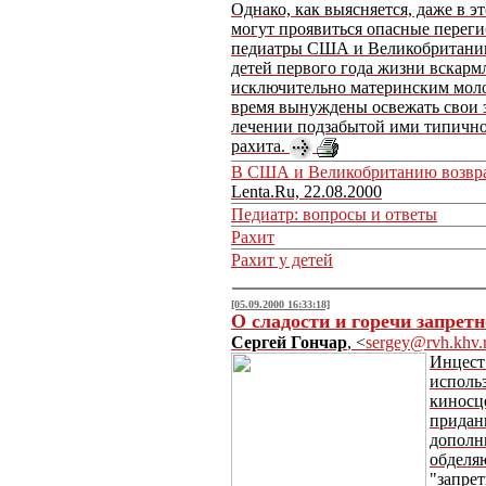
Однако, как выясняется, даже в э
могут проявиться опасные переги
педиатры США и Великобритании,
детей первого года жизни вскар
исключительно материнским моло
время вынуждены освежать свои з
лечении подзабытой ими типичной
рахита.
В США и Великобританию возвра
Lenta.Ru, 22.08.2000
Педиатр: вопросы и ответы
Рахит
Рахит у детей
[05.09.2000 16:33:18]
О сладости и горечи запретн
Сергей Гончар
, <
sergey@rvh.khv.
Инцест
исполь
киносц
придан
дополн
обделя
"запрет