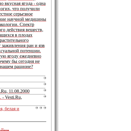
о вкусная ягода - одна
ногих, что получили
естное серьезное
ние научной медицины
акологии. Спектр
го действия веществ,
ащихся в плодах
 растительного
т заживления ран и язв
ксуальной потенции.
сную ягоду ежедневно
очему бы сегодня не
 нашем рационе?
i.Ru, 11.08.2000
.
- Vesti.Ru,
я, белая и
ойне