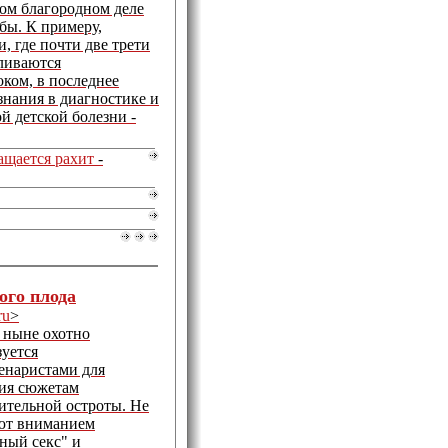
том благородном деле
бы. К примеру,
 где почти две трети
мливаются
ком, в последнее
нания в диагностике и
 детской болезни -
щается рахит
-
ого плода
ru
>
 ныне охотно
зуется
енаристами для
ия сюжетам
ительной остроты. Не
ют вниманием
ный секс" и