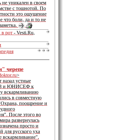
 не уникален в своем
мстве с тошнотой. По
ятности это ощущение
е что боли, да и то не
заметка.
 в рот
- Vesti.Ru,
и
опедия
м" черепе
ktor.ru
>
т назад устные
З и ЮНИСЕФ к
му вскармливанию
ились в совместную
"Охрана, поощрение и
рудного
я". После этого во
 мира развернулась
бозначена просто и
й для русского уха
ое вскармливание".