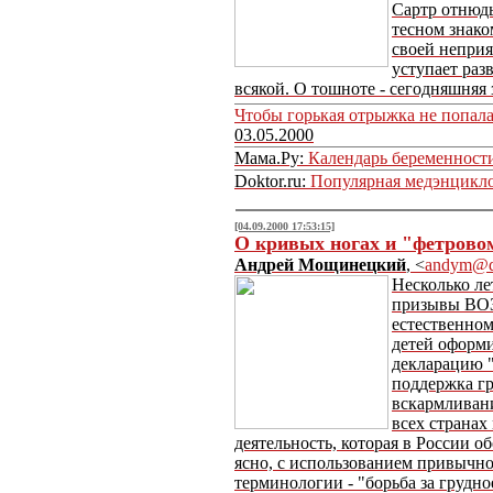
Сартр отнюдь
тесном знако
своей непри
уступает разв
всякой. О тошноте - сегодняшняя 
Чтобы горькая отрыжка не попала
03.05.2000
Мама.Ру:
Календарь беременност
Doktor.ru:
Популярная медэнцикл
[04.09.2000 17:53:15]
О кривых ногах и "фетрово
Андрей Мощинецкий
, <
andym@do
Несколько ле
призывы ВО
естественно
детей оформ
декларацию 
поддержка г
вскармливани
всех странах
деятельность, которая в России о
ясно, с использованием привычно
терминологии - "борьба за грудн