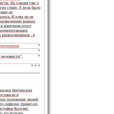
исты. Не говоря уже о
их стран. А ведь было
лько не
алось. И едва ли не
роизведениях разных
 в конечном итоге
е млекопитающих
х кровосмешения - в
сихотерапии
 ведомости",
аходки британских
оставили в
ное положение людей,
то сифилис привез из
стофор Колумб.
о эта болезнь