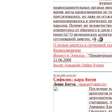
журнал
правоохранительных органах мног
время, когда кровосмешение не то
преследовалось, но даже не осужд
канонизировалось в эпических п
народов. Почему же человечество
отвернулось от обычного в сред
инцеста? О медицинских аспекта
сегодняшней заметке.
О пользе инцеста и групповой п
Кровосмешение
Инцест и Электра
- "Приамурские
21.06.2000
Incest: Annapolis Online Forum
[07.09.2000 16:45:26]
Сифилис: кара богов
Денис Бегун
, <
dagon@atnet.ru
>
Последние н
археологов п
затруднитель
считавших, ч
Америки Хри
Оказалось, чт