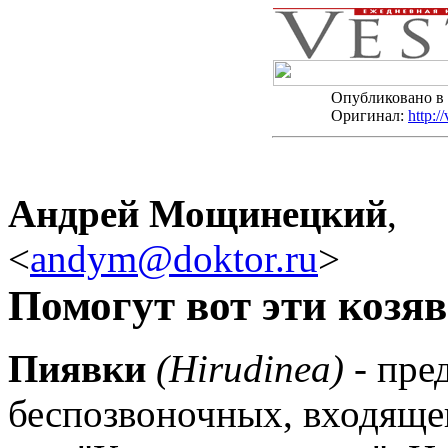
Опубликовано в
Оригинал:
http:/
Андрей Мощинецкий
,
<
andym@doktor.ru
>
Помогут вот эти козяв
Пиявки
(Hirudinea)
- пре
беспозвоночных, входяще