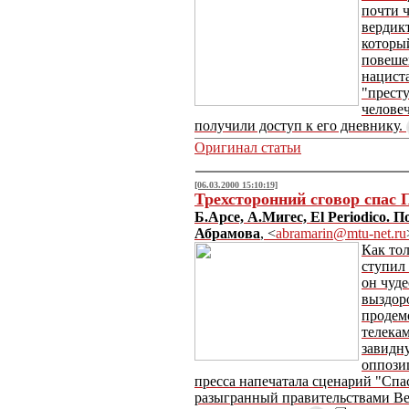
почти ч
вердикт
которы
повеше
нацист
"прест
человеч
получили доступ к его дневнику.
Оригинал статьи
[06.03.2000 15:10:19]
Трехсторонний сговор спас 
Б.Арсе, А.Мигес, El Periodico. 
Абрамова
, <
abramarin@mtu-net.ru
Как то
ступил
он чуд
выздор
продем
телека
завидну
оппози
пресса напечатала сценарий "Спа
разыгранный правительствами В