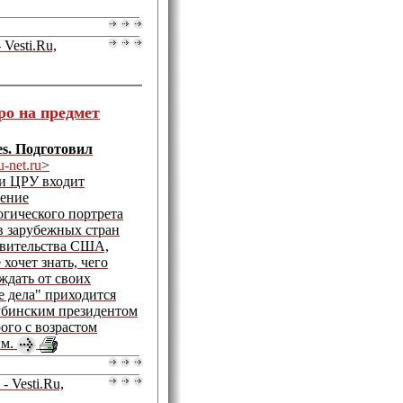
 Vesti.Ru,
ро на предмет
es. Подготовил
-net.ru
>
чи ЦРУ входит
ление
огического портрета
в зарубежных стран
авительства США,
 хочет знать, чего
ждать от своих
е дела" приходится
кубинским президентом
ого с возрастом
ым.
- Vesti.Ru,