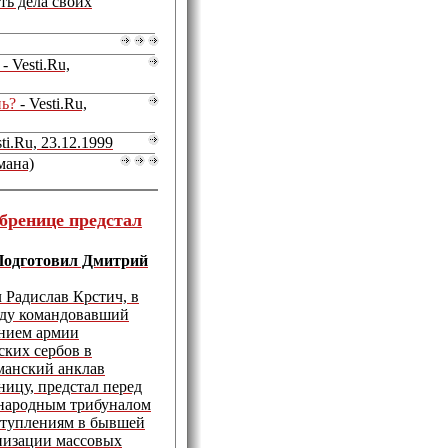
ть дела своих
- Vesti.Ru,
нь?
- Vesti.Ru,
ti.Ru, 23.12.1999
мана)
бренице предстал
 Подготовил Дмитрий
 Радислав Крcтич, в
оду командовавший
нием армии
ских сербов в
манский анклав
ницу, предстал перед
ародным трибуналом
ступлениям в бывшей
низации массовых