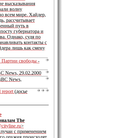
ие высказывания
вали волну
о всем мире. Хайдер,
дь, рассчитывает
венный путь в
 посту губернатора и
ва. Однако, судя по
анавливать контакты с
йдера лишь как смену
ы Партии свободы
-
C News, 29.02.2000
BBC News,
 report
(досье
е
риалам The
cityline.ru
>
случаи с применением
го оружия происходят