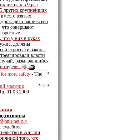
их школах в 9 раз
25 других крупнейших
 вместе взятых.
урок, дети чаще всего
, что совершают
 взрослые,
 что у них в руках
ружие, должны
сей строгости закона.
треагировали власти
лучай, разыгравшийся
ой неделе.
s for more safety
- The
ий мальчик
Ru, 01.03.2000
зания
Подготовила
n@mtu-net.ru
>
е судебное
ательство в Англии
ричиной того, что