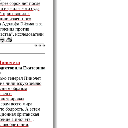
ерез сорок лет после
а израильского суда,
й приговорил к
нию известного
а Адольфа Эйхмана за
упления против
ества", исследователи
Пиночета
Подготовила Екатерина
>
лько генерал Пиночет
 на чилийскую землю,
есным образом
овел и
онстрировал
мерам всего мира
ю бодрость. А затем
ционная британская
сение Пиночета",
еликобритании,