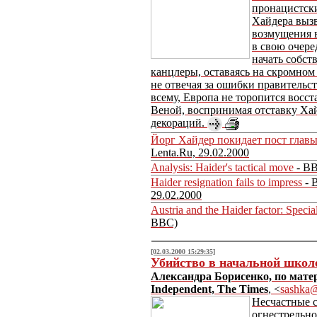
пронацистск
Хайдера выз
возмущения в
в свою очере
начать собст
канцлеры, оставаясь на скромном
не отвечая за ошибки правительст
всему, Европа не торопится восст
Веной, воспринимая отставку Ха
декораций.
Йорг Хайдер покидает пост глав
Lenta.Ru, 29.02.2000
Analysis: Haider's tactical move
- BB
Haider resignation fails to impress
- 
29.02.2000
Austria and the Haider factor: Special
BBC)
[02.03.2000 15:29:35]
Убийство в начальной школ
Александра Борисенко, по мате
Independent, The Times
, <
sashka@
Несчастные 
огнестрельно