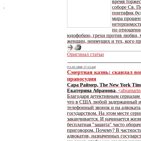
время торжес
соборе Св. П
понтифик буд
мира прощени
нетерпимость
по отношени
юдофобию, грехи против любви, м
женщин, неимущих и тех, кого пр
Оригинал статьи
[13.03.2000 17:13:44]
Смертная казнь: скандал во
правосудия
Сара Раймер, The New York Tim
Екатерина Абрамова
, <
abramari
Благодаря детективным сериалам
что в США любой задержанный и
телефонный звонок и на адвоката
государством. На этом месте сер
заканчивается. И начинается жизн
бесплатная "защита" часто обора
приговором. Почему? В частности
адвокатов, назначенных государст