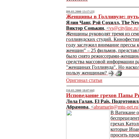
[09.03.2000 13:17:23]
Женщины в Голливуде: путь
Ялин Чанг, Рэй Сохилл, The Ne
Виктор Сонькин
, <
vs@cityline.ru
Женщины руководят тремя из се
голливудских студий. Кинофестив
году заслужил внимание прессы 
женщин" – 25 фильмов, представ
было снято режиссерами-женщин
средства массовой информации р
"женщинах Голливуда". Но насколь
пользу женщинам?
Оригинал статьи
[10.03.2000 18:07:04]
Исповедание грехов Папы Р
Лола Галан, El Pais. Подготови
Абрамова
, <
abramarin@mtu-net.ru
В Ватикане 
беспрецеден
грехах Катол
которые Иоан
просить прощ