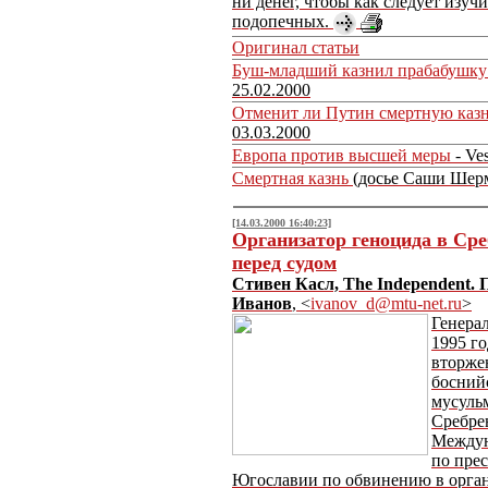
ни денег, чтобы как следует изучи
подопечных.
Оригинал статьи
Буш-младший казнил прабабушку
25.02.2000
Отменит ли Путин смертную каз
03.03.2000
Европа против высшей меры
- Ves
Смертная казнь
(досье Саши Шер
[14.03.2000 16:40:23]
Организатор геноцида в Сре
перед судом
Стивен Касл, The Independent.
Иванов
, <
ivanov_d@mtu-net.ru
>
Генерал
1995 г
вторже
босний
мусуль
Сребре
Междун
по пре
Югославии по обвинению в орга