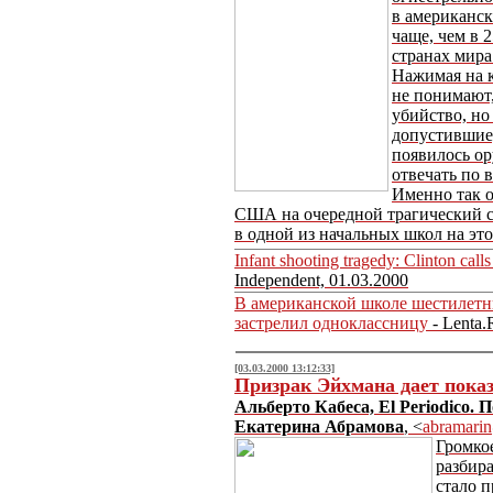
в американск
чаще, чем в 
странах мира
Нажимая на к
не понимают
убийство, но
допустившие,
появилось о
отвечать по в
Именно так о
США на очередной трагический с
в одной из начальных школ на эт
Infant shooting tragedy: Clinton call
Independent, 01.03.2000
В американской школе шестилетн
застрелил одноклассницу
- Lenta.
[03.03.2000 13:12:33]
Призрак Эйхмана дает пока
Альберто Кабеса, El Periodico. 
Екатерина Абрамова
, <
abramari
Громко
разбир
стало п