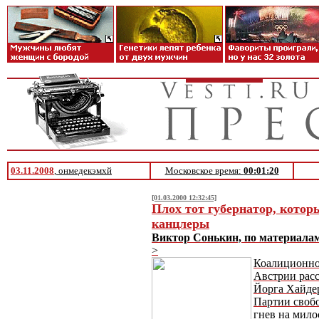
03.11.2008
, онмедекэмхй
Московское время:
00:01:20
[01.03.2000 12:32:45]
Плох тот губернатор, котор
канцлеры
Виктор Сонькин, по материал
>
Коалиционно
Австрии расс
Йорга Хайдер
Партии своб
гнев на мило