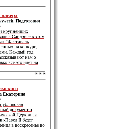
 наверх
wsweek. Подготовил
>
ми крупнейших
аль в Сандэнсе в этом
как "Фестиваль
ленных на конкурс,
ами. Каждый год
ассказывают нам о
ко все это идет на
имского
ла Екатерина
>
опубликован
тный документ о
ической Церкви, за
н-Павел II будет
ения в воскресенье во