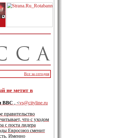
Все за сегодня
ый не метит в
ам BBC
, <
vs@cityline.ru
е правительство
читывает, что с уходом
а с поста лидера
оды Евросоюз сменит
сть. Именно