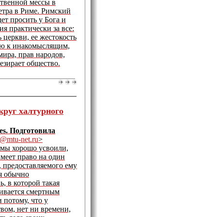
твенной мессы в
етра в Риме. Римский
ет просить у Бога и
я практически за все:
 церкви, ее жестокость
ю к инакомыслящим,
ира, прав народов,
езирает общество.
круг халтурного
es. Подготовила
n@mtu-net.ru
>
 мы хорошо усвоили,
меет право на один
, предоставляемого ему
ия обычно
ь, в которой такая
чивается смертным
 потому, что у
вом, нет ни времени,