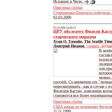
Испании и Чили.
Оригинал статьи
Сторонники Пиночета победили
-
02.03.2000
[07.03.2000 14:30:17]
ЦРУ обследует Фиделя Каст
старческого маразма
Хуан О. Тамайо, The Seattle Tim
Дмитрий Иванов
, <
ivanov_d@mtu
В зада
состав
психол
лидеро
для пр
которое
можно 
соседей. Со временем эти "личны
пересматривать - как в случае с 
Фиделем Кастро, поведение котор
становится все более неадекватн
Оригинал статьи
США никак не похоронят Фиделя
11.11.1999