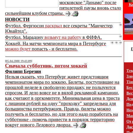
московское "Динамо" после
Ко
пятилетней паузы вновь стало
сильнейшим клубом страны.
НОВОСТИ
Футбол. Фергюсон
раскрыл
все секреты "Манчестер
Юнайтед".
Футбол. Марадону
возьмут на работу
в ФИФА.
Хоккей. На матчи чемпионата мира в Петербурге
можно будет
попасть - и бесплатно.
[05.04.2000 19:41:09]
Сначала субботник, потом хоккей
Тек
Филипп Березин
Зло
Нельзя сказать, что Петербург живет предстоящим
чемпионатом мира по хоккею. Билеты, поступившие на
Tim
прошлой неделе в свободную продажу, не пользуются
Бес
спросом. И дело вовсе не в вялой рекламной кампании,
Вес
как считают в оргкомитете. Минимальная цена в триста
Ден
с лишним рублей на одну "проходку" запредельна для
Под
большинства петербуржцев. Правда, билеты можно
Не
получить и бесплатно, но для этого надо поработать на
Mac
субботнике - помочь привести в порядок территорию
От 
вокруг нового Ледового дворца.
Дис
Пуб