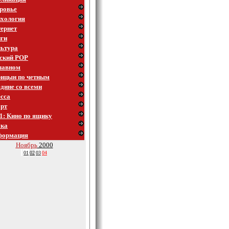
ровье
хология
ернет
ги
ьтура
ский POP
лавном
ицын по четным
дине со всеми
сса
рт
1: Кино по ящику
ука
формация
Ноябрь
2000
01
02
03
04