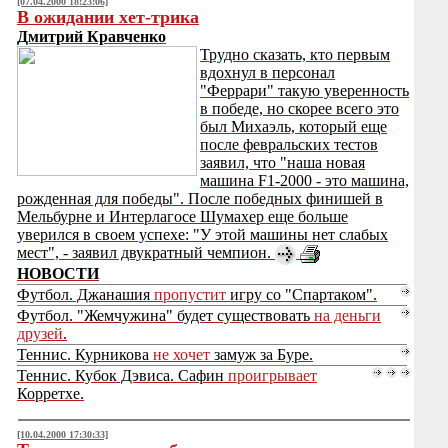
[07.04.2000 18:23:06]
В ожидании хет-трика
Дмитрий Кравченко
Трудно сказать, кто первым
вдохнул в персонал
"Феррари" такую уверенность
в победе, но скорее всего это
был Михаэль, который еще
после февральских тестов
заявил, что "наша новая
машина F1-2000 - это машина,
рожденная для победы". После победных финишей в
Мельбурне и Интерлагосе Шумахер еще больше
уверился в своем успехе: "У этой машины нет слабых
мест", - заявил двукратный чемпион.
НОВОСТИ
Футбол. Джанашия
пропустит
игру со "Спартаком".
Футбол. "Жемчужина" будет существовать
на деньги
друзей
.
Теннис. Курникова
не хочет
замуж за Буре.
Теннис. Кубок Дэвиса. Сафин
проигрывает
Корретхе.
[10.04.2000 17:30:33]