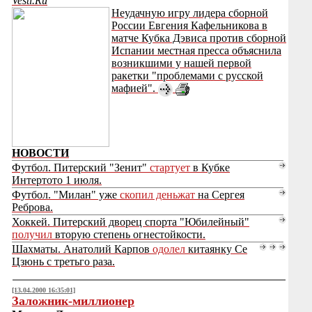
Vesti.Ru
Неудачную игру лидера сборной
России Евгения Кафельникова в
матче Кубка Дэвиса против сборной
Испании местная пресса объяснила
возникшими у нашей первой
ракетки "проблемами с русской
мафией".
НОВОСТИ
Футбол. Питерский "Зенит"
стартует
в Кубке
Интертото 1 июля.
Футбол. "Милан" уже
скопил деньжат
на Сергея
Реброва.
Хоккей. Питерский дворец спорта "Юбилейный"
получил
вторую степень огнестойкости.
Шахматы. Анатолий Карпов
одолел
китаянку Се
Цзюнь с третьго раза.
[13.04.2000 16:35:01]
Заложник-миллионер