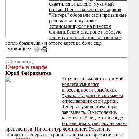
схватился за колено, мучимый
болью. Шесть тысяч болельщиков
"Интера" оборвали свои призывные
речевки на полуслове.
Установившуюся на римском
Олимпийском стадионе гробовую
тишину пронзал лишь отчаянный
вопль бразильца - и оттого картина была еще
чудовищнее.
[17.04.2000 18:11:30]
Смерть в шарфе
Юрий Фабрикантов
Еще несколько лет назад мой
коллега умилялся
агрессивности армейских
"ультрас", долго и со смаком
описывавших свои драки.
Теперь с умилением пора
завязывать. Ожесточение,
которое наблюдается в среде
болельщиков-ультрас, не знает
прецедентов. Ни один тур чемпионата России не
обходится теперь без крови - фанаты все время не ладят