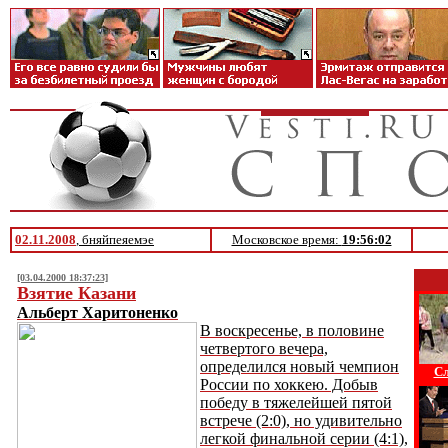
02.11.2008
, бняйпеяемэе
Московское время:
19:56:02
[03.04.2000 18:37:23]
Взятие Казани
Альберт Харитоненко
В воскресенье, в половине
четвертого вечера,
определился новый чемпион
Сл
России по хоккею. Добыв
победу в тяжелейшей пятой
встрече (2:0), но удивительно
легкой финальной серии (4:1),