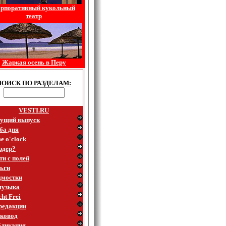
рпоративный кукольный
театр
Жаркая осень в Перу
ПОИСК ПО РАЗДЕЛАМ:
VESTI.RU
ущий выпуск
ба дня
e o'clock
эдер?
ти с полей
ьги
мостки
музыка
ht Frei
редакции
ковод
ликация