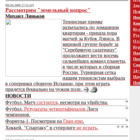
Здо
[06.04.2000 17:51:41]
Рассмотрим "земельный вопрос"
Пси
Михаил Линьков
Инт
Теннисные примы
Кни
разъехались по домашним
Кул
квартирам - пришла пора
Рус
матчей за Кубок Дэвиса. В
О г
мировой группе борьбу за
Кур
"Серебряную салатницу"
Нае
продолжают вести восемь
Пре
сильнейших команд планеты,
Спо
в числе которых и сборная
24+
России. Турнирная сетка
На
нашим теннисистам выбрала
Ин
в соперники сборную Испании, при этом играть
придется буквально на чужом поле.
НОВОСТИ
Футбол. Матч
состоится
, несмотря на убийства.
Футбол.
Результаты четвертьфиналов
Лиги
чемпионов.
Формула-1. Посмотрим на
Гран-при
.
Хоккей. "Спартаку" в суперлиге
не играть
.