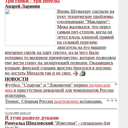
Три гонки - три победы
Андрей Ларинин
Вновь Шумахеру сыграли на
руку технические проблемы,
одолевающие "Макларен":
Мика жаловался, что перед
самым пит-стопом, когда он
летел вдоль длинной прямой
на седьмой передаче,
двигатель на его машине
внезапно смолк на пару секунд, из-за чего было
потеряно то мизерное преимущество, которое позволяло
ему вести гонку на лидирующей позиции. Оказавшись
вторым, финский гонщик яростно бросился в погоню,
но достать Михаэля так и не смог.
НОВОСТИ
Футбол. "Спартак" и "Локомотив" нервно
подписали
мир
в присутствии рекордной для чемпионатов России
аудитории.
Теннис. Сборная России
разгромлена
испанцами.
[12.04.2000 18:02:22]
Я тучи разведу руками
Ромуальд Шидловский
"Известия" - специально для