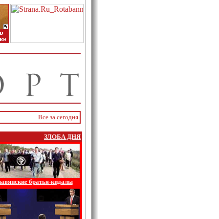
Все за сегодня
ЗЛОБА ДНЯ
авянские братья-кидалы