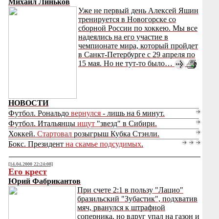
Михаил Линьков
Уже не первый день Алексей Яшин
тренируется в Новогорске со
сборной России по хоккею. Мы все
надеялись на его участие в
чемпионате мира, который пройдет
в Санкт-Петербурге с 29 апреля по
15 мая. Но не тут-то было…
НОВОСТИ
Футбол. Рональдо
вернулся
- лишь на 6 минут.
Футбол. Итальянцы
ищут
"звезд" в Сибири.
Хоккей.
Стартовал
розыгрыш Кубка Стэнли.
Бокс. Президент
на скамье подсудимых
.
[14.04.2000 22:24:08]
Его крест
Юрий Фабрикантов
При счете 2:1 в пользу "Лацио"
бразильский "Зубастик", подхватив
мяч, рванулся к штрафной
соперника, но вдруг упал на газон и