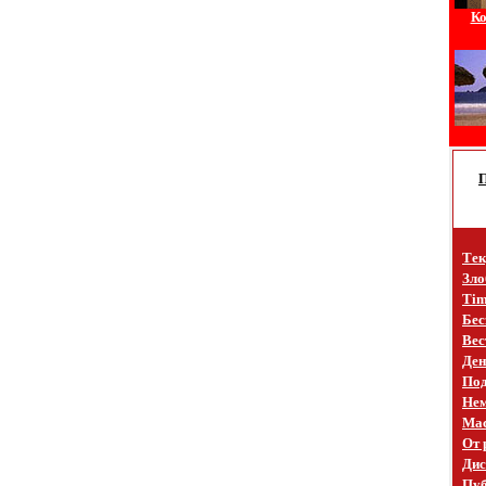
Ко
Тек
Зло
Tim
Бес
Вес
Ден
Под
Не
Mac
От 
Дис
Пуб