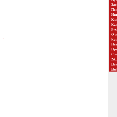
Здо
Пси
Инт
Кни
Кул
Рус
О г
Кур
Нае
Пре
Спо
24+
На
Ин