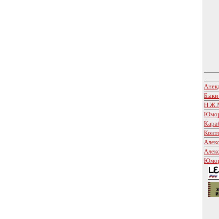
Анек
Быки
Н.Ж.
Юмор
Кара
Конт
Алек
Алек
Юмор