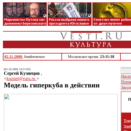
02.11.2008
, бняйпеяемэе
Московское время:
23:11:38
[03.10.2000 14:57:03]
Сергей Кузнецов
,
Писат
<
kuznet@russ.ru
>
Птичк
Модель гиперкуба в действии
Звезд
П
Тек
Зло