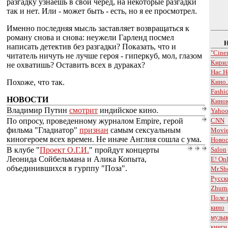
разгадку узнаешь в свой черед, на некоторые разгадки
так и нет. Или - может быть - есть, но я ее просмотрел.
Именно последняя мысль заставляет возвращаться к
роману снова и снова: неужели Гарленд посмел
написать детектив без разгадки? Показать, что и
"Cine
читатель ничуть не лучше героя - гиперкуб, мол, глазом
Кири
не охватишь? Оставить всех в дураках?
Нас.Н
Похоже, что так.
Кино.
Fashi
НОВОСТИ
Кинок
Владимир Путин
смотрит
индийское кино.
Yahoo
По опросу, проведенному журналом Empire, герой
CNN
фильма "Гладиатор"
признан
самым сексуальным
Movie
киногероем всех времен. Не иначе Англия сошла с ума.
Новос
В клубе "
Проект О.Г.И.
" пройдут концерты
Salon
Леонида Сойбельмана и Алика Копыта,
E! On
объединившихся в гурппу "Поза".
Mr.Sh
Русск
Zhurn
Поле.
кино
музы
книги