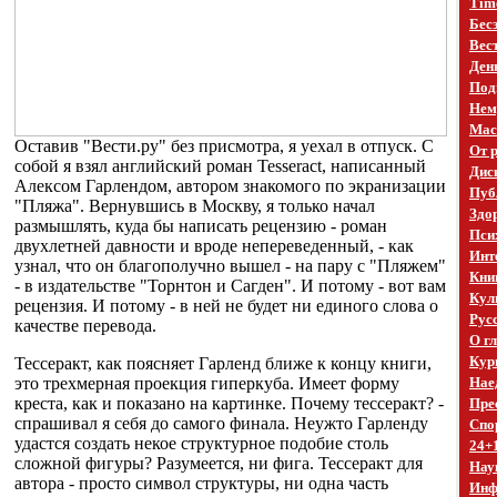
Time
Бес
Вест
Ден
Под
Нем
Mac
Оставив "Вести.ру" без присмотра, я уехал в отпуск. С
От 
собой я взял английский роман Tesseract, написанный
Дис
Алексом Гарлендом, автором знакомого по экранизации
Пуб
"Пляжа". Вернувшись в Москву, я только начал
Здо
размышлять, куда бы написать рецензию - роман
Пси
двухлетней давности и вроде непереведенный, - как
Инт
узнал, что он благополучно вышел - на пару с "Пляжем"
Кни
- в издательстве "Торнтон и Сагден". И потому - вот вам
Кул
рецензия. И потому - в ней не будет ни единого слова о
Рус
качестве перевода.
О г
Кур
Тессеракт, как поясняет Гарленд ближе к концу книги,
это трехмерная проекция гиперкуба. Имеет форму
Нае
креста, как и показано на картинке. Почему тессеракт? -
Пре
спрашивал я себя до самого финала. Неужто Гарленду
Спо
удастся создать некое структурное подобие столь
24+
сложной фигуры? Разумеется, ни фига. Тессеракт для
Нау
автора - просто символ структуры, ни одна часть
Инф