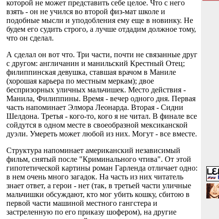
которой не может представить себе целое. Что с него
взять - он не учился во второй физ-мат школе и
подобные мысли и уподобления ему еще в новинку. Не
будем его судить строго, а лучше отдадим должное тому,
что он сделал.
А сделал он вот что. Три части, почти не связанные друг
с другом: англичанин и манильский Крестный Отец;
филиппинская девушка, ставшая врачом в Маниле
(хорошая карьера по местным меркам); двое
беспризорных уличных мальчишек. Место действия -
Манила, Филиппины. Время - вечер одного дня. Первая
часть напоминает Элмора Леонарда. Вторая - Сидни
Шелдона. Третья - кого-то, кого я не читал. В финале все
сойдутся в одном месте в своеобразной мексиканской
дуэли. Умереть может любой из них. Могут - все вместе.
Структура напоминает американский независимый
фильм, снятый после "Криминального чтива". От этой
гипотетической картины роман Гарленда отличает одно:
в нем очень много загадок. На часть из них читатель
знает ответ, а герои - нет (так, в третьей части уличные
мальчишки обсуждают, кто мог убить кошку, сбитою в
первой части машиной местного гангстера и
застреленную по его приказу шофером), на другие