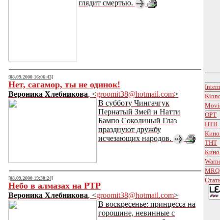
глядит смертью.
[08.09.2000 16:06:43]
Нет, сагамор, ты не одинок!
Inter
Вероника Хлебникова
, <
groomit38@hotmail.com
>
Kinno
В субботу Чингачгук
Movi
Пернатый Змей и Натти
ОРТ
Бампо Соколиный Глаз
НТВ
празднуют дружбу
Кино
исчезающих народов.
ТНТ
Кино 
Warne
MRQE
[08.09.2000 19:30:24]
Стать
Небо в алмазах на РТР
Вероника Хлебникова
, <
groomit38@hotmail.com
>
В воскресенье: принцесса на
горошине, невинные с