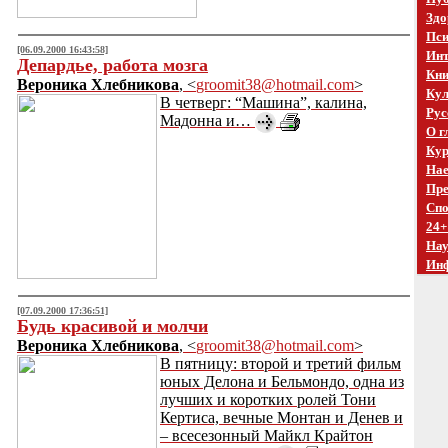
Здо
Пси
[06.09.2000 16:43:58]
Инт
Депардье, работа мозга
Кни
Вероника Хлебникова
, <
groomit38@hotmail.com
>
Кул
В четверг: “Машина”, калина,
Рус
Мадонна и…
О г
Кур
Нае
Пре
Спо
24+
На
Ин
[07.09.2000 17:36:51]
Будь красивой и молчи
Вероника Хлебникова
, <
groomit38@hotmail.com
>
В пятницу: второй и третий фильм
юных Делона и Бельмондо, одна из
лучших и коротких ролей Тони
Кертиса, вечные Монтан и Денев и
– всесезонный Майкл Крайтон