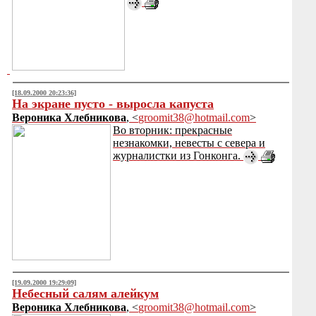
[18.09.2000 20:23:36]
На экране пусто - выросла капуста
Вероника Хлебникова
, <
groomit38@hotmail.com
>
Во вторник: прекрасные
незнакомки, невесты с севера и
журналистки из Гонконга.
[19.09.2000 19:29:09]
Небесный салям алейкум
Вероника Хлебникова
, <
groomit38@hotmail.com
>