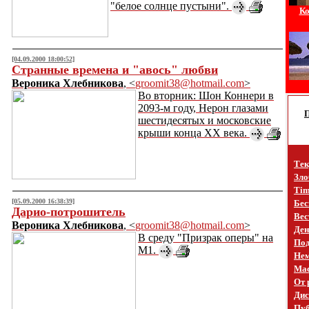
"белое солнце пустыни".
Ко
[04.09.2000 18:00:52]
Странные времена и "авось" любви
Вероника Хлебникова
, <
groomit38@hotmail.com
>
Во вторник: Шон Коннери в
2093-м году, Нерон глазами
шестидесятых и московские
крыши конца ХХ века.
Тек
Зло
Tim
[05.09.2000 16:38:39]
Бес
Дарио-потрошитель
Вес
Вероника Хлебникова
, <
groomit38@hotmail.com
>
Ден
В среду "Призрак оперы" на
Под
М1.
Не
Mac
От 
Дис
Пуб