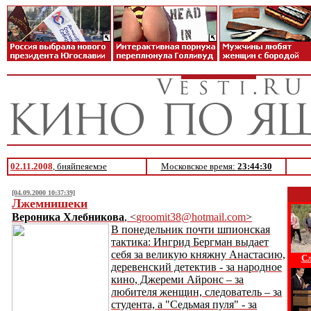
02.11.2008
, бняйпеяемэе
Московское время:
23:44:30
[04.09.2000 10:37:39]
Лжемнишеки
Вероника Хлебникова
, <
groomit38@hotmail.com
>
В понедельник почти шпионская
тактика: Ингрид Бергман выдает
себя за великую княжну Анастасию,
Сл
деревенский детектив - за народное
кино, Джереми Айронс – за
любителя женщин, следователь – за
студента, а "Седьмая пуля" - за