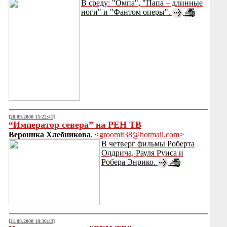
В среду: "Омпа", "Папа – длинные
ноги" и "Фантом оперы".
[20.09.2000 15:22:41]
“Император севера” на РЕН ТВ
Вероника Хлебникова
, <
groomit38@hotmail.com
>
В четверг фильмы Роберта
Олдрича, Рауля Руиса и
Робера Энрико.
[21.09.2000 18:36:43]