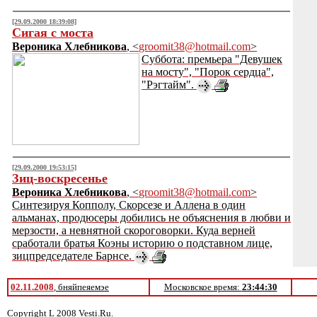
[29.09.2000 18:39:08]
Сигая с моста
Вероника Хлебникова
, <
groomit38@hotmail.com
>
Суббота: премьера "Девушек
на мосту", "Порок сердца",
"Рэгтайм".
[29.09.2000 19:53:15]
Зиц-воскресенье
Вероника Хлебникова
, <
groomit38@hotmail.com
>
Синтезируя Копполу, Скорсезе и Аллена в один
альманах, продюсеры добились не объяснения в любви и
мерзости, а невнятной скороговорки. Куда верней
сработали братья Коэны историю о подставном лице,
зицпредседателе Барнсе.
02.11.2008
, бняйпеяемэе
Московское время:
23:44:30
Copyright L 2008 Vesti.Ru.