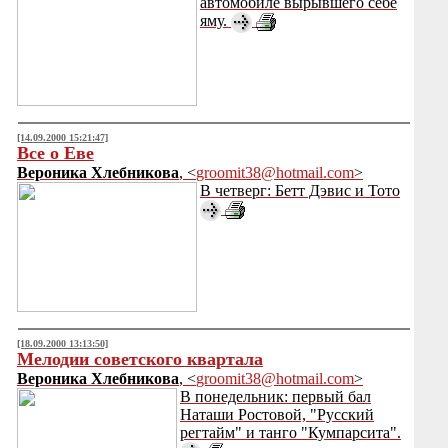
автомобиле вырывшего себе
яму.
[14.09.2000 15:21:47]
Все о Еве
Вероника Хлебникова
, <
groomit38@hotmail.com
>
В четверг: Бетт Дэвис и Тото
[18.09.2000 13:13:50]
Мелодии советского квартала
Вероника Хлебникова
, <
groomit38@hotmail.com
>
В понедельник: первый бал
Наташи Ростовой, "Русский
регтайм" и танго "Кумпарсита".