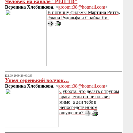
Человек на канале "РЕН ТВ"
Вероника Хлебникова
, <
groomit38@hotmail.com
>
В пятницу фильмы Мартина Ритта,
Элана Рудольфа и Спайка Ли.
[22.09.2000 20:00:28]
Ушел серенький волчок…
Вероника Хлебникова
, <
groomit38@hotmail.com
>
Суббота: что делать с трупом
врага, если он не плывет
мимо, а дан тебе в
непосредственном
ощущении?