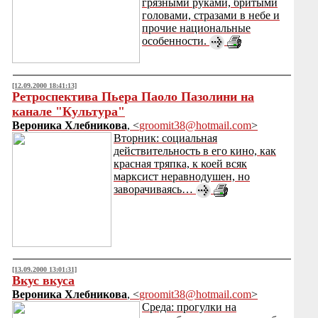
грязными руками, бритыми
головами, стразами в небе и
прочие национальные
особенности.
[12.09.2000 18:41:13]
Ретроспектива Пьера Паоло Пазолини на
канале "Культура"
Вероника Хлебникова
, <
groomit38@hotmail.com
>
Вторник: социальная
действительность в его кино, как
красная тряпка, к коей всяк
марксист неравнодушен, но
заворачиваясь…
[13.09.2000 13:01:31]
Вкус вкуса
Вероника Хлебникова
, <
groomit38@hotmail.com
>
Среда: прогулки на