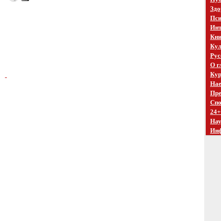
Здо
Пси
Инт
Кни
Кул
Рус
О г
Кур
Нае
Пре
Спо
24+
На
Ин