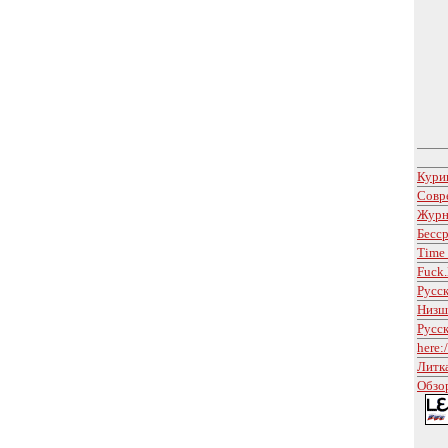
Кури
Совр
Журн
Бесс
Time
Fuck
Русск
Низш
Русск
here:/
Литк
Обзо