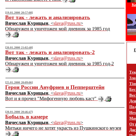
Ко
[19.01.2000 20:57:08]
Вот так - лежать и анализировать
Вячеслав Курицын
, <
slava@russ.ru
>
Обнаружен и уничтожен мой дневник за 1985 год
[20.01.2000 21:02:40]
Вот так - лежать и анализировать-2
Вячеслав Курицын
, <
slava@russ.ru
>
Обнаружен и уничтожен мой дневник за 1985 год-2
Тек
Зло
[25.01.2000 20:09:06]
Tim
Герои России Ануфриев и Пепперштейн
Бес
Вячеслав Курицын
, <
slava@russ.ru
>
Вес
Вот и я прочел "Мифогенную любовь каст"
Ден
Под
[28.01.2000 20:46:47]
Не
Бобыль в камере
Mac
Вячеслав Курицын
, <
slava@russ.ru
>
От 
Митьки ничего не хотят украсть из Пушкинского музея
Дис
Пуб