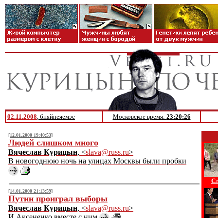
02.11.2008
, бняйпеяемэе
Московское время:
23:20:26
[12.01.2000 19:40:53]
Людей слишком много
Вячеслав Курицын
, <
slava@russ.ru
>
В новогоднюю ночь на улицах Москвы были пробки
Сл
[14.01.2000 21:13:59]
Путин проиграл выборы
Вячеслав Курицын
, <
slava@russ.ru
>
И Аксененко вместе с ним