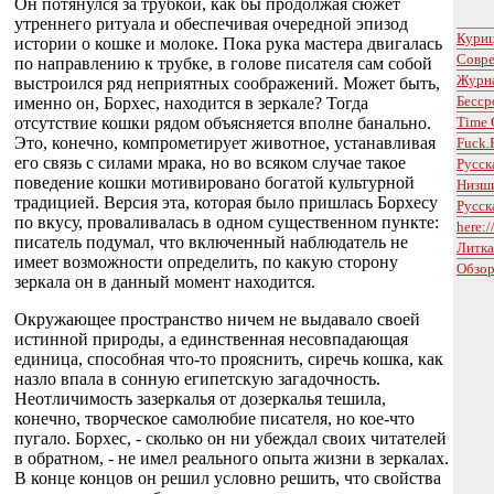
Он потянулся за трубкой, как бы продолжая сюжет
утреннего ритуала и обеспечивая очередной эпизод
Кури
истории о кошке и молоке. Пока рука мастера двигалась
Совре
по направлению к трубке, в голове писателя сам собой
Журна
выстроился ряд неприятных соображений. Может быть,
Бесср
именно он, Борхес, находится в зеркале? Тогда
отсутствие кошки рядом объясняется вполне банально.
Time 
Это, конечно, компрометирует животное, устанавливая
Fuck.
его связь с силами мрака, но во всяком случае такое
Русск
поведение кошки мотивировано богатой культурной
Низш
традицией. Версия эта, которая было пришлась Борхесу
Русск
по вкусу, проваливалась в одном существенном пункте:
here:/
писатель подумал, что включенный наблюдатель не
Литк
имеет возможности определить, по какую сторону
Обзор
зеркала он в данный момент находится.
Окружающее пространство ничем не выдавало своей
истинной природы, а единственная несовпадающая
единица, способная что-то прояснить, сиречь кошка, как
назло впала в сонную египетскую загадочность.
Неотличимость зазеркалья от дозеркалья тешила,
конечно, творческое самолюбие писателя, но кое-что
пугало. Борхес, - сколько он ни убеждал своих читателей
в обратном, - не имел реального опыта жизни в зеркалах.
В конце концов он решил условно решить, что свойства