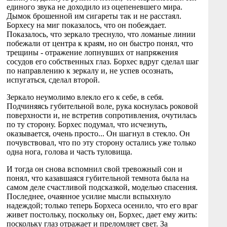
единого звука не доходило из оцепеневшего мира.
Дымок брошенной им сигареты так и не расстаял.
Борхесу на миг показалось, что он побеждает.
Показалось, что зеркало треснуло, что ломаные линии
побежали от центра к краям, но он быстро понял, что
трещины - отражение лопнувших от напряжения
сосудов его собственных глаз. Борхес вдруг сделал шаг
по направлению к зеркалу и, не успев осознать,
испугаться, сделал второй.
Зеркало неумолимо влекло его к себе, в себя.
Подчиняясь губительной воле, рука коснулась роковой
поверхности и, не встретив сопротивления, очутилась
по ту сторону. Борхес подумал, что исчезнуть,
оказывается, очень просто... Он шагнул в стекло. Он
почувствовал, что по эту сторону остались уже только
одна нога, голова и часть туловища.
И тогда он снова вспомнил свой тревожный сон и
понял, что казавшаяся губительной темнота была на
самом деле счастливой подсказкой, моделью спасения.
Последнее, очаянное усилие мысли вспыхнуло
надеждой; только теперь Борхеса осенило, что его враг
живет постольку, поскольку он, Борхес, дает ему жить:
поскольку глаз отражает и преломляет свет. За