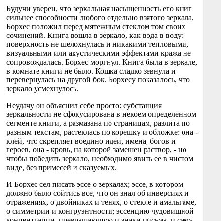
Будучи уверен, что зеркальная насыщенность его книг
сильнее способности любого отдельно взятого зеркала,
Борхес положил перед мятежным стеклом том своих
сочинений. Книга вошла в зеркало, как вода в воду:
поверхность не шелохнулась и никакими тепловыми,
визуальными или акустическими эффектами кража не
сопровождалась. Борхес моргнул. Книга была в зеркале,
в комнате книги не было. Кошка сладко зевнула и
перевернулась на другой бок. Борхесу показалось, что
зеркало усмехнулось.
Неудачу он объяснил себе просто: субстанция
зеркальности не сфокусирована в некоем определенном
сегменте книги, а размазана по страницам, разлита по
разным текстам, растеклась по корешку и обложке: она -
клей, что скрепляет воедино идеи, имена, богов и
героев, она - кровь, на которой замешен раствор, - но
чтобы победить зеркало, необходимо явить ее в чистом
виде, без примесей и сказуемых.
И Борхес сел писать эссе о зеркалах; эссе, в котором
должно было сойтись все, что он знал об инверсиях и
отражениях, о двойниках и тенях, о стекле и амальгаме,
о симметрии и конгруэнтности; эссенцию чудовищной
концентрации, превращающую и знаки письма, и саму