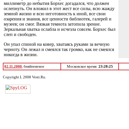
миллиметр до небытия Борхес догадался, что должен
ослепнуть. Он вложил в этот жест все силы, всю жажду
земной жизни и всю неготовность к иной, все свои
озарения и знания, все ценности библиотек, галерей и
музеев; он смог. Вязкая темнота затопила зрение.
Зеркальная хватка ослабла и исчезла совсем. Борхес был
слеп и свободен.
Он упал спиной на ковер, хватаясь руками за вечную
черноту. Он лежал и смеялся так громко, как не смеялся
никогда в жизни.
02.11.2008
, бняйпеяемэе
Московское время:
23:28:25
Copyright L 2008 Vesti.Ru.