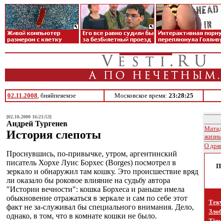
02.11.2008
, бняйпеяемэе
Московское время:
23:28:25
[02.10.2000 16:21:53]
Андрей Тургенев
Матад
История слепоты
жизнь
О дря
Проснувшись, по-привычке, утром, аргентинский
писатель Хорхе Луис Борхес (Borges) посмотрел в
П
зеркало и обнаружил там кошку. Это происшествие вряд
ли оказало бы роковое влияние на судьбу автора
"Истории вечности": кошка Борхеса и раньше имела
обыкновение отражаться в зеркале и сам по себе этот
Тек
факт не за-служивал бы специального внимания. Дело,
Зло
однако, в том, что в комнате кошки не было.
Time