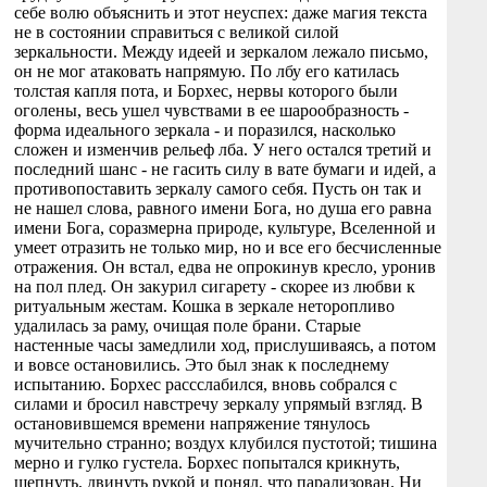
себе волю объяснить и этот неуспех: даже магия текста
не в состоянии справиться с великой силой
зеркальности. Между идеей и зеркалом лежало письмо,
он не мог атаковать напрямую. По лбу его катилась
толстая капля пота, и Борхес, нервы которого были
оголены, весь ушел чувствами в ее шарообразность -
форма идеального зеркала - и поразился, насколько
сложен и изменчив рельеф лба. У него остался третий и
последний шанс - не гасить силу в вате бумаги и идей, а
противопоставить зеркалу самого себя. Пусть он так и
не нашел слова, равного имени Бога, но душа его равна
имени Бога, соразмерна природе, культуре, Вселенной и
умеет отразить не только мир, но и все его бесчисленные
отражения. Он встал, едва не опрокинув кресло, уронив
на пол плед. Он закурил сигарету - скорее из любви к
ритуальным жестам. Кошка в зеркале неторопливо
удалилась за раму, очищая поле брани. Старые
настенные часы замедлили ход, прислушиваясь, а потом
и вовсе остановились. Это был знак к последнему
испытанию. Борхес рассслабился, вновь собрался с
силами и бросил навстречу зеркалу упрямый взгляд. В
остановившемся времени напряжение тянулось
мучительно странно; воздух клубился пустотой; тишина
мерно и гулко густела. Борхес попытался крикнуть,
шепнуть, двинуть рукой и понял, что парализован. Ни