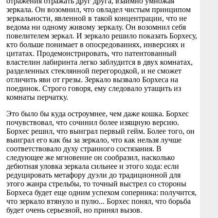
отражения отражать друг друга, взаимно умножая
зеркала. Он возомнил, что овладел чистым принципом
зеркальности, явленной в такой концентрации, что не
ведома ни одному живому зеркалу. Он возомнил себя
повелителем зеркал. И зеркало решило показать Борхесу,
кто больше понимает в опосредованиях, инверсиях и
цитатах. Продемонстрировать, что патентованный
властелин лабиринта легко заблудится в двух комнатах,
разделенных стеклянной перегородкой, и не сможет
отличить яви от грезы. Зеркало вызвало Борхеса на
поединок. Строго говоря, ему следовало утащить из
комнаты перчатку.
Это было бы куда остроумнее, чем даже кошка. Борхес
почувствовал, что сочинил более изящную версию.
Борхес решил, что выиграл первый гейм. Более того, он
выиграл его как бы за зеркало, что как нельзя лучше
соответствовало духу странного состязания. В
следующее же мгновение он сообразил, насколько
дебютная уловка зеркала сильнее и этого хода: если
редуцировать метафору дуэли до традиционной для
этого жанра стрельбы, то точный выстрел со стороны
Борхеса будет еще одним успехом соперника: получится,
что зеркало втянуло и пулю... Борхес понял, что борьба
будет очень серьезной, но принял вызов.