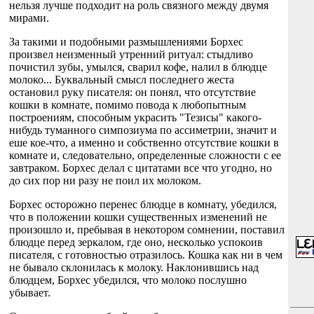
нельзя лучше подходит на роль связного между двумя
мирами.
За такими и подобными размышлениями Борхес
произвел неизменный утренний ритуал: стыдливо
почистил зубы, умылся, сварил кофе, налил в блюдце
молоко... Буквальный смысл последнего жеста
остановил руку писателя: он понял, что отсутствие
кошки в комнате, помимо повода к любопытным
построениям, способным украсить "Тезисы" какого-
нибудь туманного симпозиума по ассиметрии, значит и
еше кое-что, а именно и собственно отсутствие кошки в
комнате и, следовательно, определенные сложности с ее
завтраком. Борхес делал с цитатами все что угодно, но
до сих пор ни разу не поил их молоком.
Борхес осторожно перенес блюдце в комнату, убедился,
что в положении кошки существенных изменений не
произошло и, пребывая в некотором сомнении, поставил
блюдце перед зеркалом, где оно, несколько успокоив
писателя, с готовностью отразилось. Кошка как ни в чем
не бывало склонилась к молоку. Наклонившись над
блюдцем, Борхес убедился, что молоко послушно
убывает.