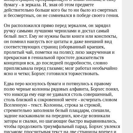
бумагу - в зеркала. И, зная об этом предмете
действительно больше кого бы то ни было из смертных
и бессмертных, он не сомневался в победе своего гения.
Он расположился прямо перед зеркалом, он зарядил
ручку самыми лучшими чернилами и достал самый
белый лист. Ему не нужны были книги или конспекты,
он помнил наизусть все цитаты и даже внешний вид
соответствующих страниц (оборванный краешек,
пролитый чай, пометки на полях); лихо закрученная и
прекрасная в гениальной простоте доказательств
концепция вся, до последней подробности, словно
приплясывала перед глазами; мозг работал необычайно
ясно и четко; Борхес готовился торжествовать.
Едва перо коснулось бумаги и потянулись к правому
полю черные колонны рядовых алфавита, Борхес понял,
что никогда ему еще не удавался столь совершенный,
столь близкий к сокровенной мечте - исчерпать словом
Вселенную - текст. Колонны, строка за строкой,
стремительно заполняли белый плацдарм, спешили,
задние наскакивали на передних, кое-где возникали
заторы и свалки, но шагающие быстро выравнивались,
чтобы продолжить триумфальный парад. Борхес увлекся
письмом; просчитывая текст на две страницы вперед и