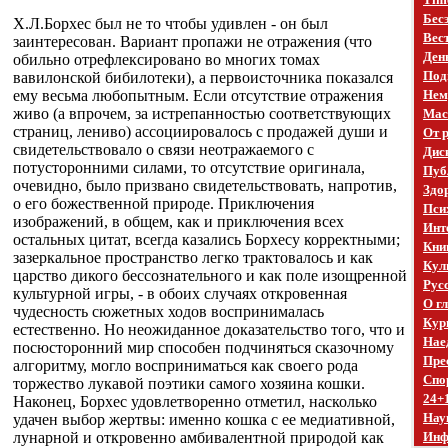
Бес
Х.Л.Борхес был не то чтобы удивлен - он был
Вест
заинтересован. Вариант пропажи не отражения (что
Ден
обильно отрефлексировано во многих томах
Под
вавилонской бибилотеки), а первоисточника показался
ему весьма любопытным. Если отсутствие отражения
Нем
живо (а впрочем, за истрепанностью соответствующих
Mac
страниц, лениво) ассоциировалось с продажей души и
От 
свидетельствовало о связи неотражаемого с
Дис
потусторонними силами, то отсутствие оригинала,
Пуб
очевидно, было призвано свидетельствовать, напротив,
Здо
о его божественной природе. Приключения
Пси
изображений, в общем, как и приключения всех
Инт
остальных цитат, всегда казались Борхесу корректными;
Кни
зазеркальное пространство легко трактовалось и как
Кул
царство дикого бессознательного и как поле изощренной
Рус
культурной игры, - в обоих случаях откровенная
О г
чудесность сюжетных ходов воспринималась
Кур
естественно. Но неожиданное доказательство того, что и
Нае
посюсторонний мир способен подчиняться сказочному
Пре
алгоритму, могло восприниматься как своего рода
Спо
торжество лукавой поэтики самого хозяина кошки.
24+
Наконец, Борхес удовлетворенно отметил, насколько
Нау
удачен выбор жертвы: именно кошка с ее медиативной,
лунарной и откровенно амбивалентной природой как
Инф