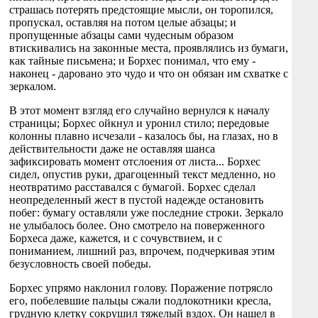
страшась потерять предстоящие мысли, он торопился,
пропускал, оставляя на потом целые абзацы; и
пропущенные абзацы сами чудесным образом
втискивались на законные места, проявлялись из бумаги,
как тайные письмена; и Борхес понимал, что ему -
наконец - даровано это чудо и что он обязан им схватке с
зеркалом.
В этот момент взгляд его случайно вернулся к началу
страницы; Борхес ойкнул и уронил стило; передовые
колонны плавно исчезали - казалось бы, на глазах, но в
действительности даже не оставляя шанса
зафиксировать момент отслоения от листа... Борхес
сидел, опустив руки, драгоценный текст медленно, но
неотвратимо расставался с бумагой. Борхес сделал
неопределенный жест в пустой надежде остановить
побег: бумагу оставляли уже последние строки. Зеркало
не улыбалось более. Оно смотрело на поверженного
Борхеса даже, кажется, и с сочувствием, и с
пониманием, лишний раз, впрочем, подчеркивая этим
безусловность своей победы.
Борхес упрямо наклонил голову. Поражение потрясло
его, побелевшие пальцы сжали подлокотники кресла,
грудную клетку сокрушил тяжелый вздох. Он нашел в