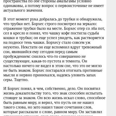
пространства по обе стороны амальгамы условно
одинаковы, а потому вопрос о первоисточнике не имеет
актуального значения.
В этот момент рука добралась до трубки и обнаружила,
что трубки нет. Борхес строго посмотрел на зеркало:
отражение трубки было на месте. Борхес отер со лба пот,
сел в кресло и понял, что чашку кофе постигла судьба
кошки и трубки; он еще успел увидеть, как растворяется
на подносе тень чашки. Борхесу стало совсем уж
неуютно. Некстати он еще вспомнил вдруг тревожный
сон, явившийся ему сегодня перед самым
пробуждением: снилось что-то совершенно не
существующее, какая-то пустота и темнота. Он
настолько ничего не видел в этом сне, что это не могло
не быть знаком. Борхес постарался отогнать противные
мысли и нервно принюхался, надеясь уловить запах
серы. Тщетно.
И Борхес понял, в чем, собственно, дело. Он посвятил
жизнь доказательству того, что знак способен испытать
стоящее за знаком. Он всю жизнь искал слово, способное
быть равным миру, и верил, что пусть он не нашел
такого слова, но зато нашел такие сочетания слов,
которые рассказали о слове, равном миру. Он заставлял