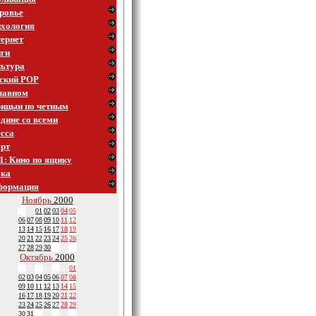
ровье
хология
ернет
ги
ьтура
ский POP
лавном
ицын по четным
дине со всеми
сса
рт
1: Кино по ящику
ука
формация
Ноябрь
2000
01
02
03
04
05
06
07
08
09
10
11
12
13
14
15
16
17
18
19
20
21
22
23
24
25
26
27
28
29
30
Октябрь
2000
01
02
03
04
05
06
07
08
09
10
11
12
13
14
15
16
17
18
19
20
21
22
23
24
25
26
27
28
29
30
31