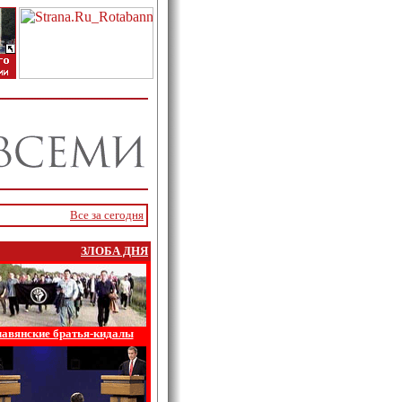
Все за сегодня
ЗЛОБА ДНЯ
авянские братья-кидалы