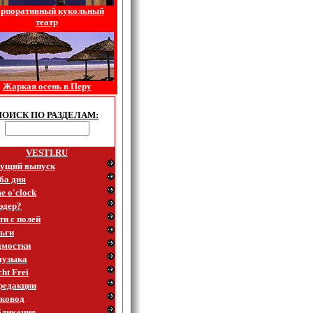
рпоративный кукольный
театр
Жаркая осень в Перу
ПОИСК ПО РАЗДЕЛАМ:
VESTI.RU
ущий выпуск
ба дня
e o'clock
эдер?
ти с полей
ьги
мостки
музыка
ht Frei
редакции
ковод
ликация