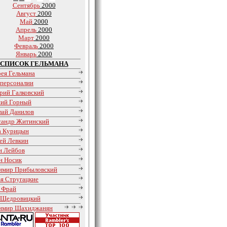
Сентябрь
2000
Август
2000
Май
2000
Апрель
2000
Март
2000
Февраль
2000
Январь
2000
СПИСОК ГЕЛЬМАНА
рея Гельмана
персоналии
рий Галковский
ний Горный
лай Данилов
сандр Житинский
а Курицын
ей Левкин
н Лейбов
н Носик
имир Прибыловский
ья Стругацкие
 Фрай
 Щедровицкий
имир Шахиджанян