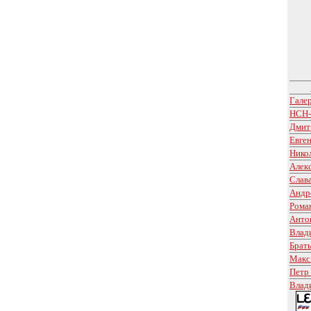
Гале
НСН-
Дмит
Евге
Нико
Алек
Слав
Андр
Рома
Анто
Влад
Брат
Макс
Петр
Влад