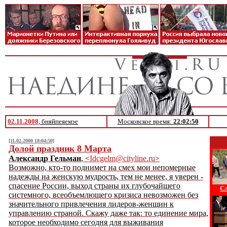
02.11.2008
, бняйпеяемэе
Московское время:
22:02:50
[11.02.2000 18:04:50]
Долой праздник 8 Марта
Александр Гельман
, <
Idcgelm@cityline.ru
>
Возможно, кто-то поднимет на смех мои непомерные
надежды на женскую мудрость, тем не менее, я уверен -
спасение России, выход страны их глубочайшего
Сл
системного, всеобъемлющего кризиса невозможен без
значительного привлечения лидеров-женщин к
управлению страной. Скажу даже так: то единение мира,
которое необходимо сегодня для выживания