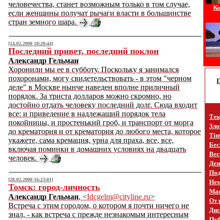
человечества, станет возможным только в том случае,
Ко
если женщины получат рычаги власти в большинстве
стран земного шара.
[14.02.2000 18:20:44]
Последний привет, последний поклон
Александр Гельман
Хоронили мы ее в субботу. Поскольку я занимался
похоронами, могу свидетельствовать - в этом "черном
деле" в Москве нынче наведен вполне приличный
порядок. За триста долларов можно скромно, но
достойно отдать человеку последний долг. Сюда входит
все: и приведение в надлежащий порядок тела
Тек
покойницы, и простенький гроб, и транспорт от морга
Зло
до крематория и от крематория до любого места, которое
Tim
укажете, сама кремация, урна для праха, все, все,
Бес
включая поминки в домашних условиях на двадцать
Вес
человек.
Ден
Под
[28.02.2000 16:23:01]
Не
Томск: город-личность
Mac
Александр Гельман
, <
Idcgelm@cityline.ru
>
От 
Встреча с этим городом, о котором я почти ничего не
Дис
знал, - как встреча с прежде незнакомым интересным
Пуб