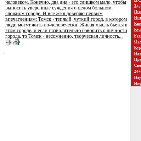
человеком. Конечно, два дня - это слишком мало, чтобы
Здо
выносить уверенные суждения о целом большом,
Пси
сложном городе. И все же я доверяю первым
Инт
впечатлениям: Томск - теплый, чуткий город, в котором
Кни
люди могут жить по-человечески. Живая мысль бьется в
Кул
этом городе, и если позволительно говорить о личности
Рус
города, то Томск - несомненно, творческая личность...
О г
Кур
Нае
Пре
Спо
24+
На
Ин