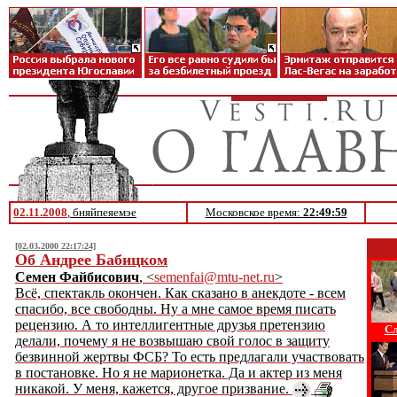
02.11.2008
, бняйпеяемэе
Московское время:
22:49:59
[02.03.2000 22:17:24]
Об Андрее Бабицком
Семен Файбисович
, <
semenfai@mtu-net.ru
>
Всё, спектакль окончен. Как сказано в анекдоте - всем
спасибо, все свободны. Ну а мне самое время писать
рецензию. А то интеллигентные друзья претензию
Сл
делали, почему я не возвышаю свой голос в защиту
безвинной жертвы ФСБ? То есть предлагали участвовать
в постановке. Но я не марионетка. Да и актер из меня
никакой. У меня, кажется, другое призвание.