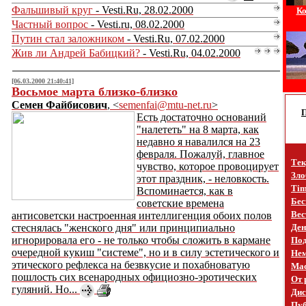
Фальшивый круг
- Vesti.Ru, 28.02.2000
Ко
Частный вопрос
- Vesti.ru, 08.02.2000
Путин стал заложником
- Vesti.Ru, 07.02.2000
Жив ли Андрей Бабицкий?
- Vesti.Ru, 04.02.2000
[06.03.2000 21:40:41]
Восьмое марта близко-близко
Семен Файбисович
, <
semenfai@mtu-net.ru
>
Есть достаточно оснований
"налететь" на 8 марта, как
недавно я навалился на 23
февраля. Пожалуй, главное
Тек
чувство, которое провоцирует
Зло
этот праздник, - неловкость.
Tim
Вспоминается, как в
Бес
советские времена
Вес
антисоветски настроенная интеллигенция обоих полов
стеснялась "женского дня" или принципиально
Ден
игнорировала его - не только чтобы сложить в кармане
Под
очередной кукиш "системе", но и в силу эстетического и
Не
этического рефлекса на безвкусие и похабноватую
Mac
пошлость сих всенародных официозно-эротических
От 
гуляний. Но...
Дис
Пуб