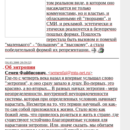
том реальном виде, в котором оно
насаждается не только
коммунистами, но и властью, и
обласканными ей "творцами", и
СМИ, и рекламой, эстетически и
этически реализуется в безупречно
пошлых формах. Пошлость
перестала быть вызовом и помехой
"маленького" - "большому" и "высокому", а стала
победительной формой их репрезентации.
[16.03.2000 20:59:52]
Об энтропии
Семен Файбисович
, <
semenfai@mtu-net.ru
>
Где-то с четверть века назад я впервые услышал слово
"энтропия", и оно сразу запало в душу. Во-первых, это
красиво, а во-вторых... В разных науках энтропия - мера
неопределенности, внутренней неупорядоченности
системы, которая при определенных условиях начинает
нарастать. Несмотря на то, что термин научный, он как-
то сам собой приложился к жизни. Стало ясно как
божий день, что привелось родиться и жить в стране, где
существуют устойчиво благоприятные условия для
нарастания энтропии. Или, иначе сказать, мы обитаем