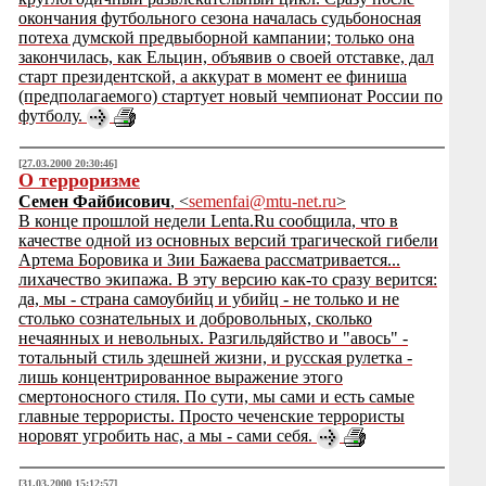
окончания футбольного сезона началась судьбоносная
потеха думской предвыборной кампании; только она
закончилась, как Ельцин, объявив о своей отставке, дал
старт президентской, а аккурат в момент ее финиша
(предполагаемого) стартует новый чемпионат России по
футболу.
[27.03.2000 20:30:46]
О терроризме
Семен Файбисович
, <
semenfai@mtu-net.ru
>
В конце прошлой недели Lenta.Ru сообщила, что в
качестве одной из основных версий трагической гибели
Артема Боровика и Зии Бажаева рассматривается...
лихачество экипажа. В эту версию как-то сразу верится:
да, мы - страна самоубийц и убийц - не только и не
столько сознательных и добровольных, сколько
нечаянных и невольных. Разгильдяйство и "авось" -
тотальный стиль здешней жизни, и русская рулетка -
лишь концентрированное выражение этого
смертоносного стиля. По сути, мы сами и есть самые
главные террористы. Просто чеченские террористы
норовят угробить нас, а мы - сами себя.
[31.03.2000 15:12:57]