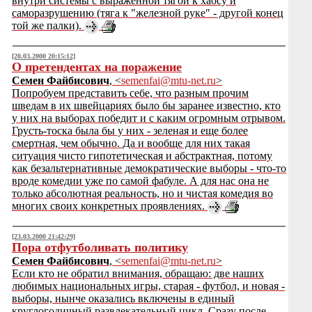
внутри системы с выраженной тягой к хаосу и
саморазрушению (тяга к "железной руке" - другой конец
той же палки).
[20.03.2000 20:15:12]
О претендентах на поражение
Семен Файбисович
, <
semenfai@mtu-net.ru
>
Попробуем представить себе, что разным прочим
шведам в их швейцариях было бы заранее известно, кто
у них на выборах победит и с каким огромным отрывом.
Грусть-тоска была бы у них - зеленая и еще более
смертная, чем обычно. Да и вообще для них такая
ситуация чисто гипотетическая и абстрактная, потому
как безальтернативные демократические выборы - что-то
вроде комедии уже по самой фабуле. А для нас она не
только абсолютная реальность, но и чистая комедия во
многих своих конкретных проявлениях.
[23.03.2000 21:42:29]
Пора отфутболивать политику
Семен Файбисович
, <
semenfai@mtu-net.ru
>
Если кто не обратил внимания, обращаю: две наших
любимых национальных игры, старая - футбол, и новая -
выборы, нынче оказались включены в единый
круглогодичный развлекательный цикл. Сразу после