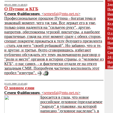
Здо
[09.03.2000 21:48:02]
О Путине и КГБ
Пси
Семен Файбисович
, <
semenfai@mtu-net.ru
>
Инт
Профессиональное прошлое Путина - богатая тема и
Кни
знаковый момент, чего уж там. Все держат его в уме,
Кул
только одни надеются на "сильную руку", другие,
Рус
напротив, обеспокоены угрозой диктатуры, а наиболее
О г
практичные, глядя на этот момент сразу с обеих сторон,
Кур
спешат покрепче прижаться к телу будущего президента
Нае
- стать для него "своей рубашкой". Но забавно, что и те,
Пре
и другие, и третьи, будто сговорившись, избегают
Спо
публично обсуждать эту тему, включающую разговор о
24+
"роли и месте" органов в истории страны, о "человеке из
На
КГБ", о нас самих, - и фактически отдали ее на откуп
Ин
западным СМИ. Попробуем частично восполнить этот
пробел "изнутри".
[13.03.2000 22:43:46]
О ховном едии
Семен Файбисович
, <
semenfai@mtu-net.ru
>
Бросается в глаза, что новое
российское духовное (предлагаемое
"народу" в упаковке, на которой
написано "духовное наследие"), в