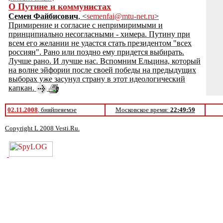
О Путине и коммунистах
Семен Файбисович
, <
semenfai@mtu-net.ru
>
Примирение и согласие с непримиримыми и
принципиально несогласными - химера. Путину при
всем его желании не удастся стать президентом "всех
россиян". Рано или поздно ему придется выбирать.
Лучше рано. И лучше нас. Вспомним Ельцина, который
на волне эйфории после своей победы на предыдущих
выборах уже засунул страну в этот идеологический
капкан.
02.11.2008
, бняйпеяемэе
Московское время:
22:49:59
Copyright L 2008 Vesti.Ru.