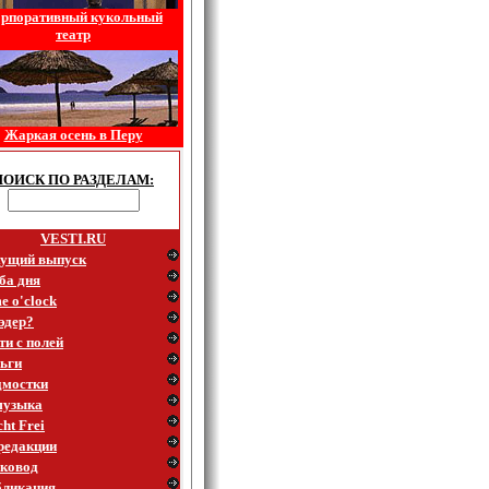
рпоративный кукольный
театр
Жаркая осень в Перу
ПОИСК ПО РАЗДЕЛАМ:
VESTI.RU
ущий выпуск
ба дня
e o'clock
эдер?
ти с полей
ьги
мостки
музыка
ht Frei
редакции
ковод
ликация