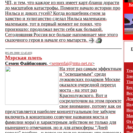
ЧП, и тем, что каждое из них имеет карт-бланш дорасти
Ко
до масштабов катастрофы. Помните начало истории про
Нильса и диких гусей? Когда волшебник-гном за
хамство и хулиганство сделал Нильса маленьким-
маленьким, тот в первый момент не понял, что
произошло: продолжал вести себя как большой.
Сегодняшняя Россия все больше напоминает мне этого
сказочного героя в начале его мытарств.
[05.09.2000 12:45:03]
Мэрская плоть
Семен Файбисович
, <
semenfai@mtu-net.ru
>
На этот раз самым эффектным
Тек
и "освещаемым" среди
Зло
лужковских подарков Москве
Tim
оказался очередной переезд
Бес
моста - на этот раз
Вес
Краснолужского. Вот и
Ден
сосредоточим на этом проекте
Под
свое внимание, потому как он
Не
представляется наиболее концептуальным (не забудем
Mac
включить в концепцию созвучие названия моста и
От 
фамилии мэра) и характерным действом не только для
Дис
нынешнего отмечания, но и для атмосферы "Дней
города" вообще - и вовсе не только потому, что переезды
Пуб