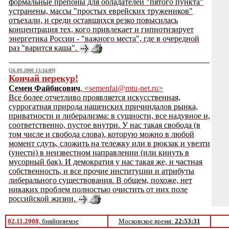
формальные препоны для обладателей "пятого пункта"
устранены, массы "простых еврейских тружеников"
отъехали, и среди оставшихся резко повысилась
концентрация тех, кого привлекает и гипнотизирует
энергетика России - "важного места", где в очередной
раз "варится каша".
[26.09.2000 13:34:09]
Кончай перекур!
Семен Файбисович
, <
semenfai@mtu-net.ru
>
Все более отчетливо проявляется искусственная,
суррогатная природа нашенских причиндалов рынка,
приватности и либерализма: в сущности, все надувное и,
соответственно, пустое внутри. У нас такая свобода (в
том числе и свобода слова), которую можно в любой
момент сдуть, сложить на тележку или в рюкзак и увезти
(унести) в неизвестном направлении (или кинуть в
мусорный бак). И демократия у нас такая же, и частная
собственность, и все прочие институции и атрибуты
либерального существования. В общем, похоже, нет
никаких проблем полностью очистить от них поле
российской жизни.
02.11.2008
, бняйпеяемэе
Московское время:
22:53:31