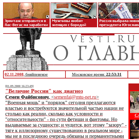
02.11.2008
, бняйпеяемэе
Московское время:
22:53:31
[01.09.2000 16:23:49]
"Величие России" как диагноз
Семен Файбисович
, <
semenfai@mtu-net.ru
>
"Военная мощь" и "порядок" сегодня предлагаются
властью и востребуются значительной частью нации не
столько как реалии, сколько как условности и
Сл
"относительности" - по сути фетиши и фантомы. Но
выдаваемые за сущности; и чудится, вот этому "зазору" -
тяге к иллюзорному существованию в реальном мире -
мы не в последнюю очередь обязаны и перманентными