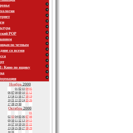
ровье
хология
ернет
ги
ьтура
ский POP
лавном
ицын по четным
дине со всеми
сса
рт
1: Кино по ящику
ука
формация
Ноябрь
2000
01
02
03
04
05
06
07
08
09
10
11
12
13
14
15
16
17
18
19
20
21
22
23
24
25
26
27
28
29
30
Октябрь
2000
01
02
03
04
05
06
07
08
09
10
11
12
13
14
15
16
17
18
19
20
21
22
23
24
25
26
27
28
29
30
31