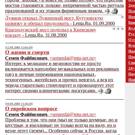
мостов становятся, похоже, непременной частью ритуала
Здо
празднований и их этаким фирменным знаком.
Пси
Инт
Лужков открыл Лужнецкий мост, Кутузовскую
Кни
развязку и обещал продолжить
- Lenta.Ru, 01.09.2000
Кул
Краснолужский мост подплыл к Киевскому
Рус
вокзалу
- Lenta.Ru, 31.08.2000
О г
Кур
[12.09.2000 15:04:18]
Нае
О жизни и смерти
Пре
Семен Файбисович
, <
semenfai@mtu-net.ru
>
Спо
Интерес к медицине и медновостям не просто
24+
вклинивается наподобие музыкальных или рекламных
пауз в личные переживания национальных,
На
техногенных, житейских и прочих невзгод, а вся их
Ин
череда старательно стимулирует и провоцирует этот
интерес своими клиническими дискурсами.
[19.09.2000 13:30:20]
О еврейском вопросе
Семен Файбисович
, <
semenfai@mtu-net.ru
>
Проблема в том, что они (мы) не только шумные, но и
шустрые, и въедливые: не только всегда на виду, но и
везде лезут (лезем)... Особенно сейчас в России, когда