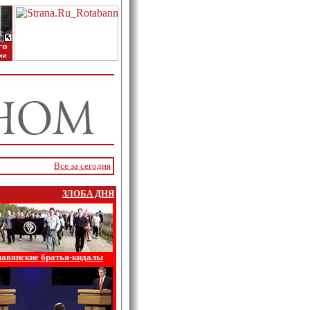
Все за сегодня
ЗЛОБА ДНЯ
авянские братья-кидалы