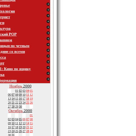
ровье
хология
ернет
ги
ьтура
ский POP
лавном
ицын по четным
дине со всеми
сса
рт
1: Кино по ящику
ука
формация
Ноябрь
2000
01
02
03
04
05
06
07
08
09
10
11
12
13
14
15
16
17
18
19
20
21
22
23
24
25
26
27
28
29
30
Октябрь
2000
01
02
03
04
05
06
07
08
09
10
11
12
13
14
15
16
17
18
19
20
21
22
23
24
25
26
27
28
29
30
31