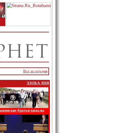
Все за сегодня
ЗЛОБА ДНЯ
авянские братья-кидалы