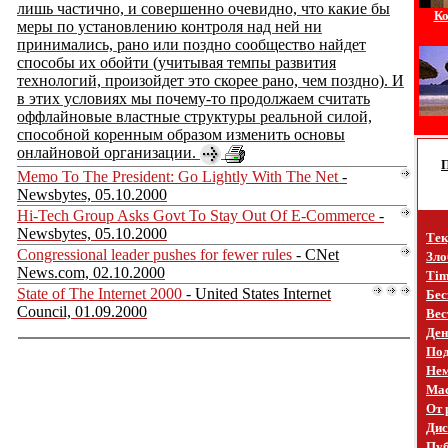
лишь частично, и совершенно очевидно, что какие бы
Ко
меры по установлению контроля над ней ни
принимались, рано или поздно сообщество найдет
способы их обойти (учитывая темпы развития
технологий, произойдет это скорее рано, чем поздно). И
в этих условиях мы почему-то продолжаем считать
оффлайновые властные структуры реальной силой,
способной коренным образом изменить основы
онлайновой организации.
Memo To The President: Go Lightly With The Net
-
Newsbytes, 05.10.2000
Hi-Tech Group Asks Govt To Stay Out Of E-Commerce
-
Newsbytes, 05.10.2000
Тек
Congressional leader pushes for fewer rules
- CNet
Зло
News.com, 02.10.2000
Tim
State of The Internet 2000
- United States Internet
Бес
Council, 01.09.2000
Вес
Ден
Под
Не
Mac
От 
Дис
Пуб