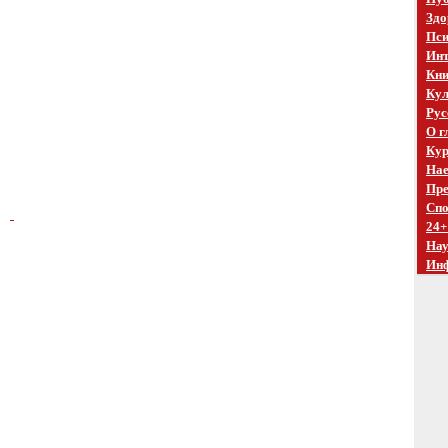
Здо
Пси
Инт
Кни
Кул
Рус
О г
Кур
Нае
Пре
Спо
24+
На
Ин