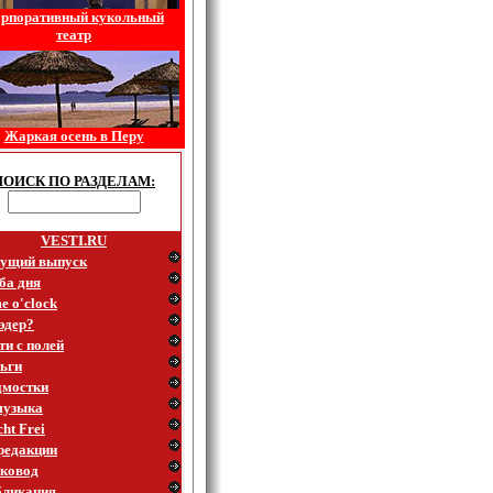
рпоративный кукольный
театр
Жаркая осень в Перу
ПОИСК ПО РАЗДЕЛАМ:
VESTI.RU
ущий выпуск
ба дня
e o'clock
эдер?
ти с полей
ьги
мостки
музыка
ht Frei
редакции
ковод
ликация