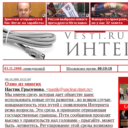
03.11.2008
, онмедекэмхй
Московское время:
00:19:18
[06.10.2000 19:55:36]
Одно из многих
Настик Грызунова
, <
nastik@unclear.rinet.ru
>
Мы имеем среду, которая дает обществу шанс
использовать новые пути развития - во всяком случае,
инвариантность этих путей с появлением Интернета
Сл
резко возросла. Это среда, в принципе отрицающая
государственные границы. Пути сообщения проходят
высоко у правительств над головами - прыгайте, может
быть, дотянетесь. Регулирование этой среды возможно