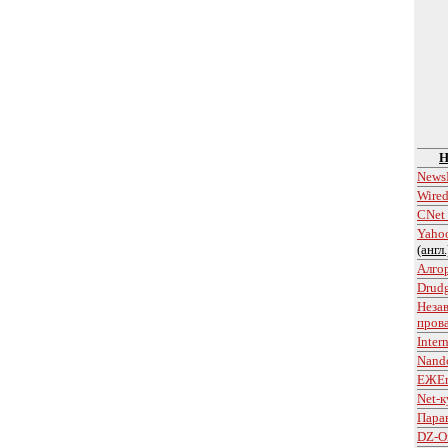
Н
News
Wire
CNet
Yahoo
(англ.
Алго
Drudg
Неза
пров
Inter
Nand
ЕЖЕп
Net-к
Пара
DZ-O