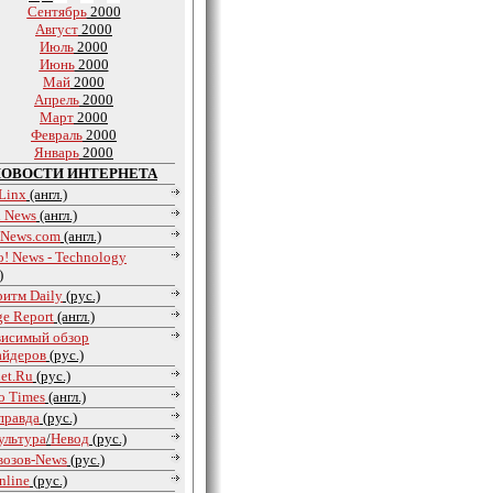
Сентябрь
2000
Август
2000
Июль
2000
Июнь
2000
Май
2000
Апрель
2000
Март
2000
Февраль
2000
Январь
2000
ОВОСТИ ИНТЕРНЕТА
Linx
(англ.)
d News
(англ.)
 News.com
(англ.)
! News - Technology
)
ритм Daily
(рус.)
e Report
(англ.)
висимый обзор
айдеров
(рус.)
net.Ru
(рус.)
o Times
(англ.)
равда
(рус.)
ультура
/
Невод
(рус.)
возов-News
(рус.)
nline
(рус.)