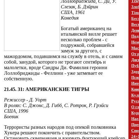
Лоллобриджида, С. Ди, У.
Тек
Слезак, Б. Дэйрин
Зло
США, 1961
Time
Комедия
Бес
Вест
Богатый американец на
Ден
итальянской вилле решает
Под
несколько проблем - с
Нем
подружкой, собравшейся
Mac
замуж за другого, с
От 
мажордомом, подавшимся на службу в отель, и с самим
Дис
собой, занудой, которого не трогают сентябрь и
Пуб
малолетки, вроде Сандры Ди. Фамилия героини
Здо
Лоллобриджиды - Феллини - уже затмевает ее
Пси
собственную.
Инт
21.45. 31: АМЕРИКАНСКИЕ ТИГРЫ
Кни
Кул
Режиссер - Д. Уорт
Рус
В ролях: С. Джонс, Д. Гибб, С. Ротрок, Р. Грэйси
О г
США, 1996
Кур
Боевик
Нае
Пре
Террористы разных народов под опекой полковника
Спо
Хукера решают покончить с правительством.
24+
Остановить сквернавцев и взорвать бунтующий крейсер