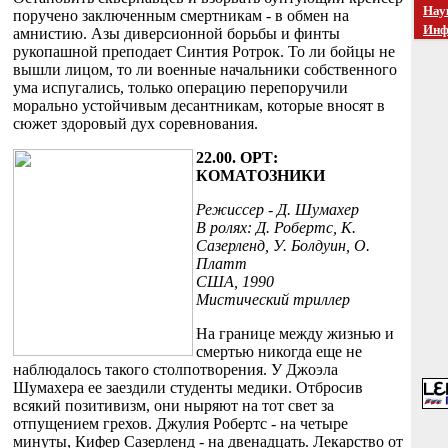
Нау
поручено заключенным смертникам - в обмен на
Инф
амнистию. Азы диверсионной борьбы и финты
рукопашной преподает Синтия Ротрок. То ли бойцы не
вышли лицом, то ли военные начальники собственного
ума испугались, только операцию перепоручили
морально устойчивым десантникам, которые вносят в
сюжет здоровый дух соревнования.
22.00. ОРТ:
КОМАТОЗНИКИ
Режиссер - Д. Шумахер
В ролях: Д. Робертс, К.
Сазерленд, У. Болдуин, О.
Платт
США, 1990
Мистический триллер
На границе между жизнью и
смертью никогда еще не
наблюдалось такого столпотворения. У Джоэла
Шумахера ее заездили студенты медики. Отбросив
всякий позитивизм, они ныряют на тот свет за
отпущением грехов. Джулия Робертс - на четыре
минуты, Кифер Сазерленд - на двенадцать. Лекарство от