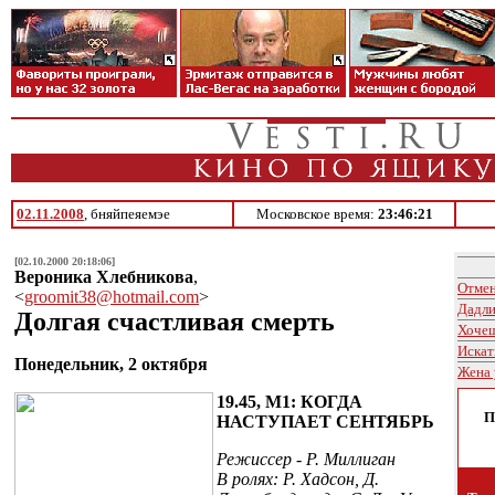
02.11.2008
, бняйпеяемэе
Московское время:
23:46:21
[02.10.2000 20:18:06]
Вероника Хлебникова
,
Отмен
<
groomit38@hotmail.com
>
Дадли
Долгая счастливая смерть
Хочеш
Искат
Понедельник, 2 октября
Жена
19.45, М1: КОГДА
П
НАСТУПАЕТ СЕНТЯБРЬ
Режиссер - Р. Миллиган
В ролях: Р. Хадсон, Д.