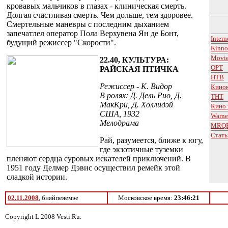
кровавых мальчиков в глазах - клиническая смерть.
Долгая счастливая смерть. Чем дольше, тем здоровее.
Смертельные маневры с последним дыханием
запечатлел оператор Пола Верхувена Ян де Бонт,
Inter
будущий режиссер "Скорости".
Kinno
Movi
22.40, КУЛЬТУРА:
ОРТ
РАЙСКАЯ ПТИЧКА
НТВ
Режиссер - К. Видор
Кино
В ролях: Д. Дель Рио, Д.
ТНТ
МакКри, Д. Холлидэй
Кино 
США, 1932
Warne
Мелодрама
MRQE:
Стать
Рай, разумеется, ближе к югу,
где экзотичные туземки
пленяют сердца суровых искателей приключений. В
1951 году Делмер Дэвис осуществил ремейк этой
сладкой истории.
02.11.2008
, бняйпеяемэе
Московское время:
23:46:21
Copyright L 2008 Vesti.Ru.