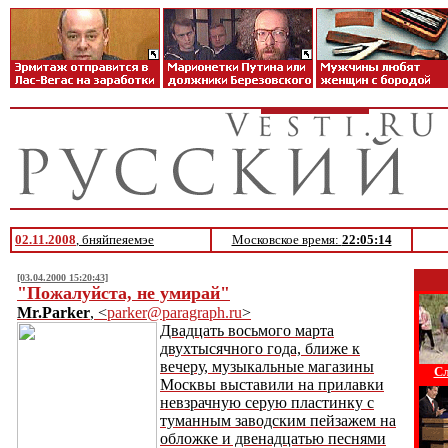
02.11.2008
, бняйпеяемэе
Московское время:
22:05:14
[03.04.2000 15:20:43]
"Пожалуйста, не умирай"
Mr.Parker
, <
parker@paragraph.ru
>
Двадцать восьмого марта
двухтысячного года, ближе к
вечеру, музыкальные магазины
Сл
Москвы выставили на прилавки
невзрачную серую пластинку с
туманным заводским пейзажем на
обложке и двенадцатью песнями