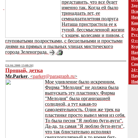
представить, что все будет
Здо
именно так. Когда ей было
Пси
тринадцать лет, ее
Инт
семнадцатилетняя подруга
Кни
Наташа пристрастила ее к
Кул
тупой, бессмысленной жизни
Рус
с хэшем, колесами и пивом, с
глуповатыми подростками, с бесцельными и простыми
О г
днями на прямых и пыльных улицах мистического
Кур
города Зеленограда.
Нае
Пре
Спо
[24.04.2000 13:08:26]
Прощай, детка
24+
На
Mr.Parker
, <
parker@paragraph.ru
>
Мое удивление было искренним.
Ин
Фирма "Мелодия" не должна была
выпускать эту пластинку. Фирма
"Мелодия" была организацией
солидной, а тут какая-то
самодеятельность. Один же трек на
пластинке просто вывел меня из себя.
То была песня "Я люблю буги-вуги".
Да-да, та самая "Я люблю буги-вуги",
что так блистательно исполнял
сверхпопулярный в то время бит-