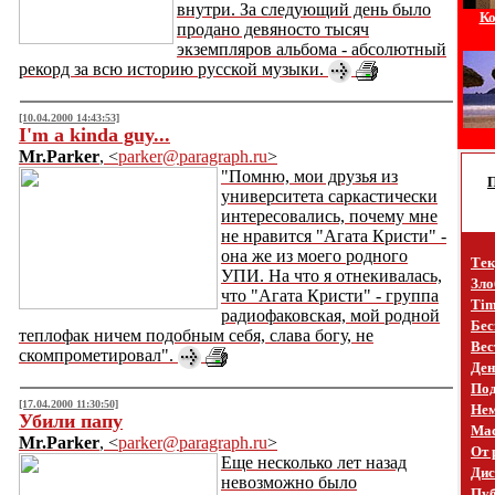
внутри. За следующий день было
Ко
продано девяносто тысяч
экземпляров альбома - абсолютный
рекорд за всю историю русской музыки.
[10.04.2000 14:43:53]
I'm a kinda guy...
Mr.Parker
, <
parker@paragraph.ru
>
"Помню, мои друзья из
университета саркастически
интересовались, почему мне
не нравится "Агата Кристи" -
она же из моего родного
Тек
УПИ. На что я отнекивалась,
Зло
что "Агата Кристи" - группа
Tim
радиофаковская, мой родной
Бес
теплофак ничем подобным себя, слава богу, не
Вес
скомпрометировал".
Ден
Под
[17.04.2000 11:30:50]
Не
Убили папу
Mac
Mr.Parker
, <
parker@paragraph.ru
>
От 
Еще несколько лет назад
Дис
невозможно было
Пуб