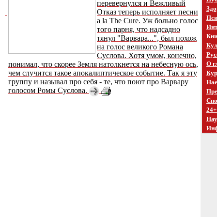
перевернулся и Вежливый
Здо
Отказ теперь исполняет песни
Пси
a la The Cure. Уж больно голос
Инт
того парня, что надсадно
Кни
тянул "Варвара...", был похож
Кул
на голос великого Романа
Рус
Суслова. Хотя умом, конечно,
понимал, что скорее Земля натолкнется на небесную ось,
О г
чем случится такое апокалиптическое событие. Так я эту
Кур
группу и называл про себя - те, что поют про Варвару
Нае
голосом Ромы Суслова.
Пре
Спо
24+
На
Ин