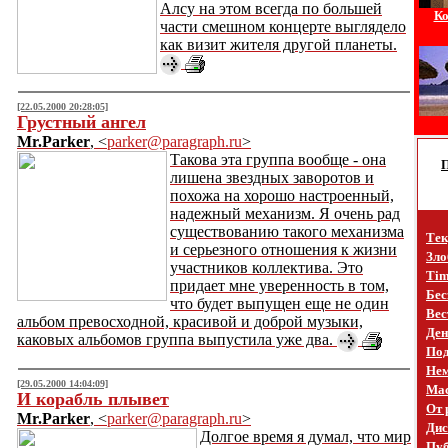
Алсу на этом всегда по большей
Ко
части смешном концерте выглядело
как визит жителя другой планеты.
[22.05.2000 20:28:05]
Грустный ангел
Mr.Parker
, <
parker@paragraph.ru
>
Такова эта группа вообще - она
лишена звездных заворотов и
похожа на хорошо настроенный,
надежный механизм. Я очень рад
существованию такого механизма
Тек
и серьезного отношения к жизни
Зло
участников коллектива. Это
Tim
придает мне уверенность в том,
Бес
что будет выпущен еще не один
Вес
альбом превосходной, красивой и доброй музыки,
Ден
каковых альбомов группа выпустила уже два.
Под
Не
[29.05.2000 14:04:09]
Mac
И корабль плывет
От 
Mr.Parker
, <
parker@paragraph.ru
>
Дис
Долгое время я думал, что мир
Пуб