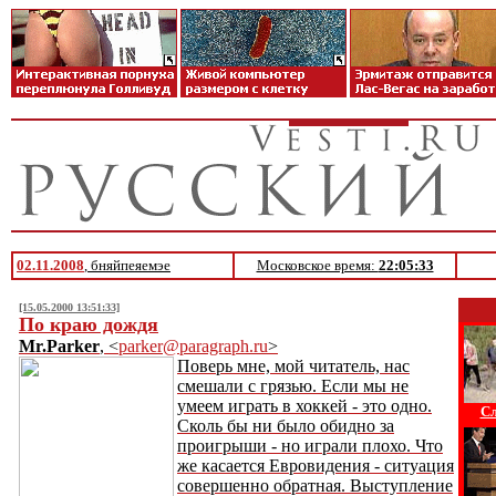
02.11.2008
, бняйпеяемэе
Московское время:
22:05:33
[15.05.2000 13:51:33]
По краю дождя
Mr.Parker
, <
parker@paragraph.ru
>
Поверь мне, мой читатель, нас
смешали с грязью. Если мы не
умеем играть в хоккей - это одно.
Сл
Сколь бы ни было обидно за
проигрыши - но играли плохо. Что
же касается Евровидения - ситуация
совершенно обратная. Выступление