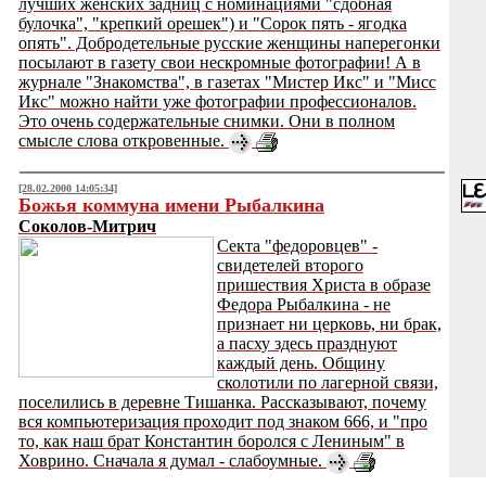
лучших женских задниц с номинациями "сдобная
булочка", "крепкий орешек") и "Сорок пять - ягодка
опять". Добродетельные русские женщины наперегонки
посылают в газету свои нескромные фотографии! А в
журнале "Знакомства", в газетах "Мистер Икс" и "Мисс
Икс" можно найти уже фотографии профессионалов.
Это очень содержательные снимки. Они в полном
смысле слова откровенные.
[28.02.2000 14:05:34]
Божья коммуна имени Рыбалкина
Соколов-Митрич
Cекта "федоровцев" -
свидетелей второго
пришествия Христа в образе
Федора Рыбалкина - не
признает ни церковь, ни брак,
а пасху здесь празднуют
каждый день. Общину
сколотили по лагерной связи,
поселились в деревне Тишанка. Рассказывают, почему
вся компьютеризация проходит под знаком 666, и "про
то, как наш брат Константин боролся с Лениным" в
Ховрино. Сначала я думал - слабоумные.