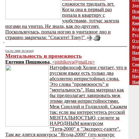
сложности тридцать лет.
Здо
Когда она в первый раз
Пси
попала в квартиру с
Инт
удобствами, тотчас залезла
Кни
ногами на унитаз. Не знала, как по-другому.
Кул
Поскользнулась, попала ногою в унитазное дно и
Рус
страшно закричала: "Спасите! Тону!"
О г
Кур
[24.02.2000 20:58:04]
Нае
Ментальность и промежность
Пре
Евгения Пищикова
, <
pishikova@mail.ru
>
Спо
Натурфилософ Холин считает, что в
24+
русском языке есть только два
На
абсолютно непристойных слова.
Ин
Это слова "промежность" и
"ментальность". Наш материал как
бы предполагает лавировать меж
этими двумя непристойностями.
Меж Сциллой и Годзиллой. Скажем
так: если вы интересуетесь русской
МЕНТАЛЬНОСТЬЮ, следите за
НАРОДНЫМ конкурсом
"Титя-2000" в "Экспресс-газете".
Там же длятся конкурсы "Ягода-2000" (это конкурс