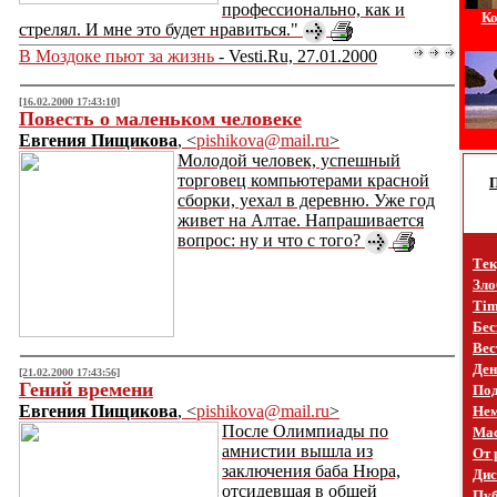
профессионально, как и
Ко
стрелял. И мне это будет нравиться."
В Моздоке пьют за жизнь
- Vesti.Ru, 27.01.2000
[16.02.2000 17:43:10]
Повесть о маленьком человеке
Евгения Пищикова
, <
pishikova@mail.ru
>
Молодой человек, успешный
торговец компьютерами красной
сборки, уехал в деревню. Уже год
живет на Алтае. Напрашивается
вопрос: ну и что с того?
Тек
Зло
Tim
Бес
Вес
Ден
[21.02.2000 17:43:56]
Гений времени
Под
Евгения Пищикова
, <
pishikova@mail.ru
>
Не
После Олимпиады по
Mac
амнистии вышла из
От 
заключения баба Нюра,
Дис
отсидевшая в общей
Пуб