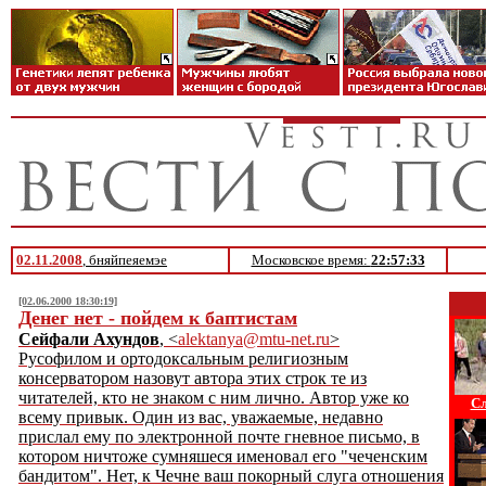
02.11.2008
, бняйпеяемэе
Московское время:
22:57:33
[02.06.2000 18:30:19]
Денег нет - пойдем к баптистам
Сейфали Ахундов
, <
alektanya@mtu-net.ru
>
Русофилом и ортодоксальным религиозным
консерватором назовут автора этих строк те из
читателей, кто не знаком с ним лично. Автор уже ко
Сл
всему привык. Один из вас, уважаемые, недавно
прислал ему по электронной почте гневное письмо, в
котором ничтоже сумняшеся именовал его "чеченским
бандитом". Нет, к Чечне ваш покорный слуга отношения