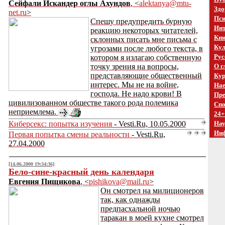
Сейфали Искандер оглы Ахундов
, <
alektanya@mtu-
Здо
net.ru
>
Пси
Спешу предупредить бурную
Инт
реакцию некоторых читателей,
Кни
склонных писать мне письма с
Кул
угрозами после любого текста, в
Рус
котором я излагаю собственную
точку зрения на вопросы,
О г
представляющие общественный
Кур
интерес. Мы не на войне,
Нае
господа. Не надо крови! В
Пре
цивилизованном обществе такого рода полемика
Спо
неприемлема.
24+
Киберсекс: попытка изучения
- Vesti.Ru, 10.05.2000
На
Ин
Первая попытка смены реальности
- Vesti.Ru,
27.04.2000
[14.06.2000 19:34:36]
Бело-сине-красный день календаря
Евгения Пищикова
, <
pishikova@mail.ru
>
Он смотрел на милиционеров
так, как однажды
предпасхальной ночью
таракан в моей кухне смотрел