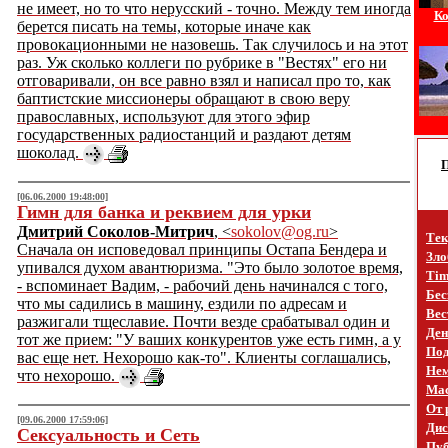
не имеет, но то что нерусский - точно. Между тем иногда
Ко
берется писать на темы, которые иначе как
провокационными не назовешь. Так случилось и на этот
раз. Уж сколько коллеги по рубрике в "Вестях" его ни
отговаривали, он все равно взял и написал про то, как
баптистские миссионеры обращают в свою веру
православных, используют для этого эфир
государственных радиостанций и раздают детям
шоколад.
[06.06.2000 19:48:00]
Гимн для банка и реквием для урки
Дмитрий Соколов-Митрич
, <
sokolov@og.ru
>
Тек
Сначала он исповедовал принципы Остапа Бендера и
Зло
упивался духом авантюризма. "Это было золотое время,
Tim
- вспоминает Вадим, - рабочий день начинался с того,
Бес
что мы садились в машину, ездили по адресам и
Вес
разжигали тщеславие. Почти везде срабатывал один и
Ден
тот же прием: "У ваших конкурентов уже есть гимн, а у
Под
вас еще нет. Нехорошо как-то". Клиенты соглашались,
Не
что нехорошо.
Mac
От 
[09.06.2000 17:59:06]
Дис
Сексуальность и Сеть
Пуб