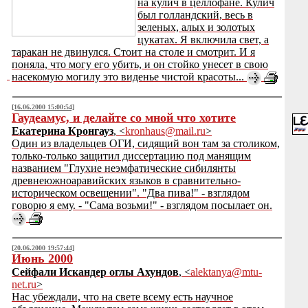
на кулич в целлофане. Кулич
был голландский, весь в
зеленых, алых и золотых
цукатах. Я включила свет, а
таракан не двинулся. Стоит на столе и смотрит. И я
поняла, что могу его убить, и он стойко унесет в свою
насекомую могилу это виденье чистой красоты...
[16.06.2000 15:00:54]
Гаудеамус, и делайте со мной что хотите
Екатерина Кронгауз
, <
kronhaus@mail.ru
>
Один из владельцев ОГИ, сидящий вон там за столиком,
только-только защитил диссертацию под манящим
названием "Глухие неэмфатические сибилянты
древнеюжноаравийских языков в сравнительно-
историческом освещении". "Два пива!" - взглядом
говорю я ему. - "Сама возьми!" - взглядом посылает он.
[20.06.2000 19:57:44]
Июнь 2000
Сейфали Искандер оглы Ахундов
, <
alektanya@mtu-
net.ru
>
Нас убеждали, что на свете всему есть научное