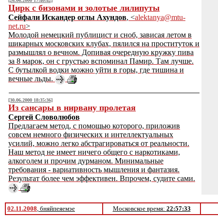
[26.06.2000 17:40:42]
Цирк с бизонами и золотые лилипуты
Сейфали Искандер оглы Ахундов
, <
alektanya@mtu-
net.ru
>
Молодой немецкий публицист и сноб, зависая летом в
шикарных московских клубах, пялился на проституток и
размышлял о вечном. Допивая очередную кружку пива
за 8 марок, он с грустью вспоминал Памир. Там лучше.
С бутылкой водки можно уйти в горы, где тишина и
вечные льды.
[30.06.2000 18:35:36]
Из сансары в нирвану пролетая
Сергей Словолюбов
Предлагаем метод, с помощью которого, приложив
совсем немного физических и интеллектуальных
усилий, можно легко абстрагироваться от реальности.
Наш метод не имеет ничего общего с наркотиками,
алкоголем и прочим дурманом. Минимальные
требования - вариативность мышления и фантазия.
Результат более чем эффективен. Впрочем, судите сами.
02.11.2008
, бняйпеяемэе
Московское время:
22:57:33