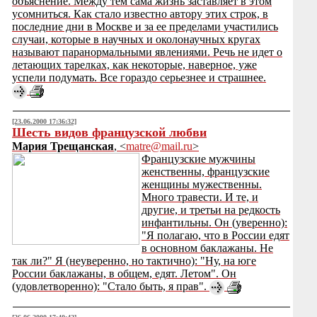
объяснение. Между тем сама жизнь заставляет в этом
усомниться. Как стало известно автору этих строк, в
последние дни в Москве и за ее пределами участились
случаи, которые в научных и околонаучных кругах
называют паранормальными явлениями. Речь не идет о
летающих тарелках, как некоторые, наверное, уже
успели подумать. Все гораздо серьезнее и страшнее.
[23.06.2000 17:36:32]
Шесть видов французской любви
Мария Трещанская
, <
matre@mail.ru
>
Французские мужчины
женственны, французские
женщины мужественны.
Много травести. И те, и
другие, и третьи на редкость
инфантильны. Он (уверенно):
"Я полагаю, что в России едят
в основном баклажаны. Не
так ли?" Я (неуверенно, но тактично): "Ну, на юге
России баклажаны, в общем, едят. Летом". Он
(удовлетворенно): "Стало быть, я прав".