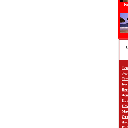
Ко
Тек
Зло
Tim
Бес
Вес
Ден
Под
Не
Mac
От 
Дис
Пуб