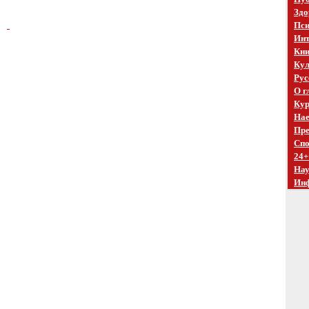
Здо
Пси
Инт
Кни
Кул
Рус
О г
Кур
Нае
Пре
Спо
24+
На
Ин