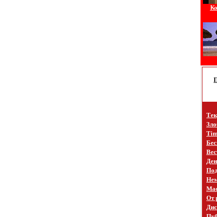
Ко
Тек
Зло
Tim
Бес
Вес
Ден
Под
Не
Mac
От 
Дис
Пуб