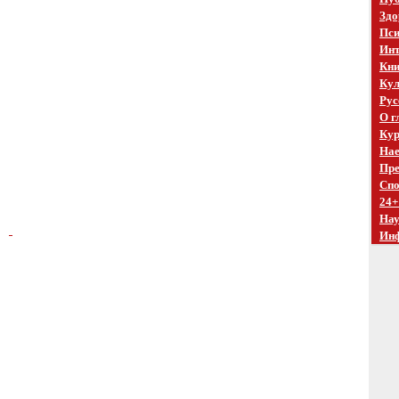
Здо
Пси
Инт
Кни
Кул
Рус
О г
Кур
Нае
Пре
Спо
24+
На
Ин