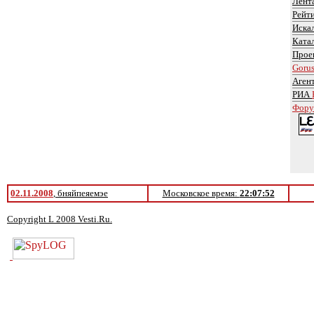
Лент
Рейт
Иска
Ката
Прое
Goru
Аген
РИА
Фору
02.11.2008
, бняйпеяемэе
Московское время:
22:07:52
Copyright L 2008 Vesti.Ru.