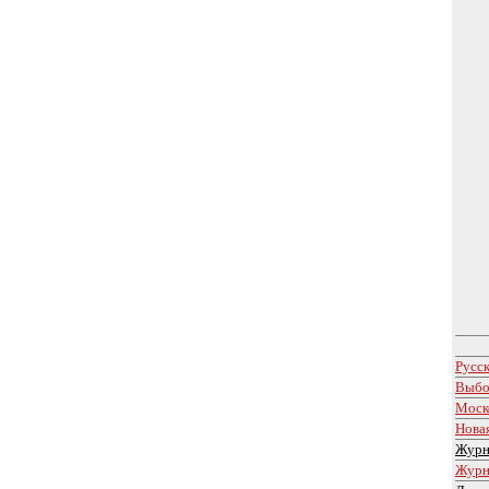
Русс
Выбо
Моск
Новая
Жур
Журн