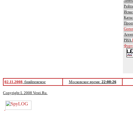
Лент
Рейт
Иска
Ката
Прое
Goru
Аген
РИА
Фору
02.11.2008
, бняйпеяемэе
Московское время:
22:08:26
Copyright L 2008 Vesti.Ru.