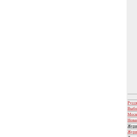
Русс
Выбо
Моск
Новая
Жур
Журн