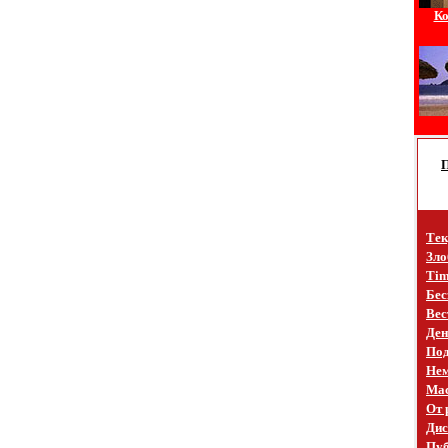
Ко
Тек
Зло
Tim
Бес
Вес
Ден
Под
Не
Mac
От 
Дис
Пуб