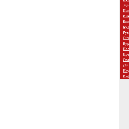
Здо
Пси
Инт
Кни
Кул
Рус
О г
Кур
Нае
Пре
Спо
24+
На
Ин