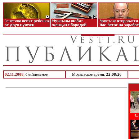
02.11.2008
, бняйпеяемэе
Московское время:
22:08:26
Сл