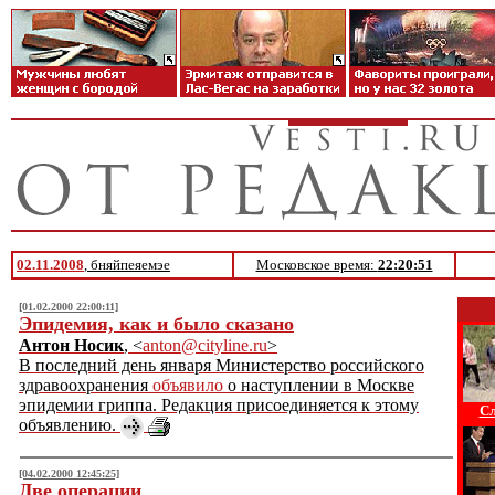
02.11.2008
, бняйпеяемэе
Московское время:
22:20:51
[01.02.2000 22:00:11]
Эпидемия, как и было сказано
Антон Носик
, <
anton@cityline.ru
>
В последний день января Министерство российского
здравоохранения
объявило
о наступлении в Москве
эпидемии гриппа. Редакция присоединяется к этому
Сл
объявлению.
[04.02.2000 12:45:25]
Две операции