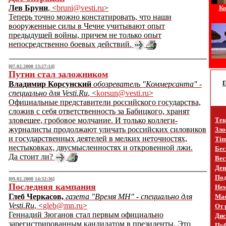
Лев Бруни
, <
bruni@vesti.ru
>
Ко
Теперь точно можно констатировать, что наши
вооруженные силы в Чечне учитывают опыт
предыдущей войны, причем не только опыт
непосредственно боевых действий.
[07.02.2000 13:27:14]
Путин стал заложником
Владимир Корсунский
обозреватель "Коммерсанта" -
специально для Vesti.Ru
, <
korsun@vesti.ru
>
Официальные представители российского государства,
сложив с себя ответственность за Бабицкого, хранят
зловещее, гробовое молчание. И только коллеги-
Тек
журналисты продолжают уличать российских силовиков
Зло
и государственных деятелей в мелких неточностях,
Tim
нестыковках, двусмысленностях и откровенной лжи.
Бес
Да стоит ли?
Вес
Ден
Под
[09.02.2000 14:32:36]
Последняя кампания
Не
Глеб Черкасов,
газета "Время МН" - специально для
Mac
Vesti.Ru
, <
gleb@mn.ru
>
От 
Геннадий Зюганов стал первым официально
Дис
зарегистрированным кандидатом в президенты. Это
Пуб