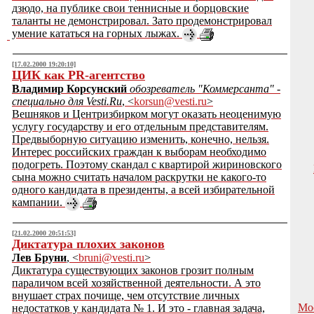
дзюдо, на публике свои теннисные и борцовские
таланты не демонстрировал. Зато продемонстрировал
умение кататься на горных лыжах.
[17.02.2000 19:20:10]
ЦИК как PR-агентство
Владимир Корсунский
обозреватель "Коммерсанта" -
специально для Vesti.Ru
, <
korsun@vesti.ru
>
Вешняков и Центризбирком могут оказать неоценимую
услугу государству и его отдельным представителям.
Предвыборную ситуацию изменить, конечно, нельзя.
Интерес российских граждан к выборам необходимо
подогреть. Поэтому скандал с квартирой жириновского
сына можно считать началом раскрутки не какого-то
одного кандидата в президенты, а всей избирательной
кампании.
[21.02.2000 20:51:53]
Диктатура плохих законов
Лев Бруни
, <
bruni@vesti.ru
>
Диктатура существующих законов грозит полным
параличом всей хозяйственной деятельности. А это
внушает страх почище, чем отсутствие личных
Мо
недостатков у кандидата № 1. И это - главная задача,