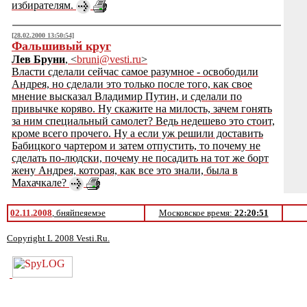
избирателям.
[28.02.2000 13:50:54]
Фальшивый круг
Лев Бруни
, <
bruni@vesti.ru
>
Власти сделали сейчас самое разумное - освободили
Андрея, но сделали это только после того, как свое
мнение высказал Владимир Путин, и сделали по
привычке коряво. Ну скажите на милость, зачем гонять
за ним специальный самолет? Ведь недешево это стоит,
кроме всего прочего. Ну а если уж решили доставить
Бабицкого чартером и затем отпустить, то почему не
сделать по-людски, почему не посадить на тот же борт
жену Андрея, которая, как все это знали, была в
Махачкале?
02.11.2008
, бняйпеяемэе
Московское время:
22:20:51
Copyright L 2008 Vesti.Ru.