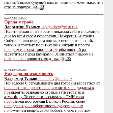
главный вызов будущей власти, если она хочет навести в
стране порядок.
[24.02.2000 17:30:52]
Оргия у гроба
Лаврентий Пугачев
, <
pugachev@vesti.ru
>
Политическая элита России показала себя в последние
дни во всем своем безобразии. Похороны Анатолия
Собчака стали поводом для выяснения отношений,
тонких и толстых политических интриг и просто
поводом информационным - чтобы лишний раз
засветиться перед камерами. Заниматься пиаром на
похоронах становится модным.
[25.02.2000 20:56:09]
Надежда на взаимность
Владимир Тучков
, <
tuchkov@rinet.ru
>
Понеслось! С сегодняшнего дня готовым взорваться от
повышенного давления пара в котлах кандидатам в
президенты разрешено стравливать этот пар в
атмосферу. То есть выплескивать в СМИ свои
программы построения Великой России, свою
неподдельную озабоченность существующим
положением вещей, свою любовь к нам, простым