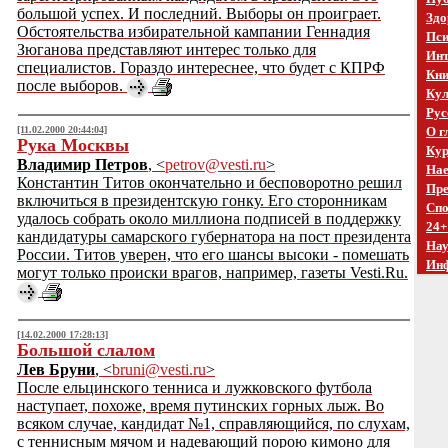
большой успех. И последний. Выборы он проиграет.
Здо
Обстоятельства избирательной кампании Геннадия
Пси
Зюганова представляют интерес только для
Инт
специалистов. Гораздо интереснее, что будет с КПРФ
Кни
после выборов.
Кул
Рус
[11.02.2000 20:44:04]
О г
Рука Москвы
Кур
Владимир Петров
, <
petrov@vesti.ru
>
Нае
Константин Титов окончательно и бесповоротно решил
Пре
включиться в президентскую гонку. Его сторонникам
Спо
удалось собрать около миллиона подписей в поддержку
24+
кандидатуры самарского губернатора на пост президента
На
России. Титов уверен, что его шансы высоки - помешать
Ин
могут только происки врагов, например, газеты Vesti.Ru.
[14.02.2000 17:28:13]
Большой слалом
Лев Бруни
, <
bruni@vesti.ru
>
После ельцинского тенниса и лужковского футбола
наступает, похоже, время путинских горных лыж. Во
всяком случае, кандидат №1, справляющийся, по слухам,
с теннисным мячом и надевающий порою кимоно для