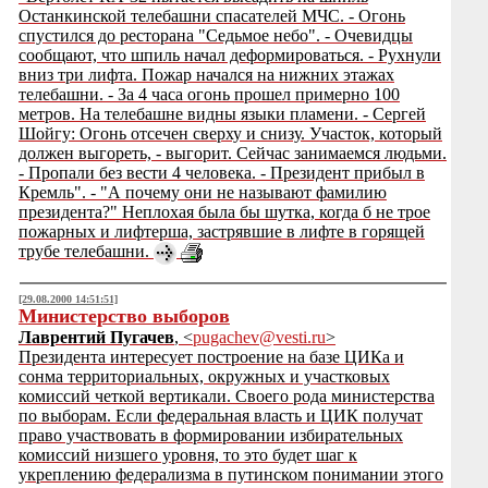
Останкинской телебашни спасателей МЧС. - Огонь
спустился до ресторана "Седьмое небо". - Очевидцы
сообщают, что шпиль начал деформироваться. - Рухнули
вниз три лифта. Пожар начался на нижних этажах
телебашни. - За 4 часа огонь прошел примерно 100
метров. На телебашне видны языки пламени. - Сергей
Шойгу: Огонь отсечен сверху и снизу. Участок, который
должен выгореть, - выгорит. Сейчас занимаемся людьми.
- Пропали без вести 4 человека. - Президент прибыл в
Кремль". - "А почему они не называют фамилию
президента?" Неплохая была бы шутка, когда б не трое
пожарных и лифтерша, застрявшие в лифте в горящей
трубе телебашни.
[29.08.2000 14:51:51]
Министерство выборов
Лаврентий Пугачев
, <
pugachev@vesti.ru
>
Президента интересует построение на базе ЦИКа и
сонма территориальных, окружных и участковых
комиссий четкой вертикали. Своего рода министерства
по выборам. Если федеральная власть и ЦИК получат
право участвовать в формировании избирательных
комиссий низшего уровня, то это будет шаг к
укреплению федерализма в путинском понимании этого