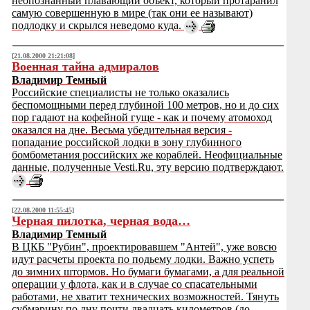
неопознанный плавающий объект, который протаранил
самую совершенную в мире (так они ее называют)
подлодку и скрылся неведомо куда.
[21.08.2000 21:21:08]
Военная тайна адмиралов
Владимир Темный
Российские специалисты не только оказались
беспомощными перед глубиной 100 метров, но и до сих
пор гадают на кофейной гуще - как и почему атомоход
оказался на дне. Весьма убедительная версия -
попадание российской лодки в зону глубинного
бомбометания российских же кораблей. Неофициальные
данные, полученные Vesti.Ru, эту версию подтверждают.
[22.08.2000 11:55:45]
Черная пилотка, черная вода…
Владимир Темный
В ЦКБ "Рубин", проектировавшем "Антей", уже вовсю
идут расчеты проекта по подьему лодки. Важно успеть
до зимних штормов. Но бумаги бумагами, а для реальной
операции у флота, как и в случае со спасательными
работами, не хватит технических возможностей. Тянуть
субмарину по дну почти двадцать километров (до