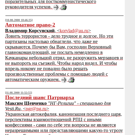
поразительных для посткоммунистического
руководителя успехов.
[10.08.2000 18:46:35]
Автоматное право-2
Владимир Корсунский
, <
korvlad@au.ru
>
Ловить террористов - дело трудное и долгое. Но эти
партизаны настолько обнаглели, что даже не
скрываются. Почему бы Вам, господин Верховный
главнокомандующий, не послать немедленно в
Качканары небольшой отряд, не разоружить мерзавцев и
не выпороть на съезжей. Чтобы народ видел. И чтобы
впредь никому не повадно было решать
производственные проблемы с помощью людей с
автоматическим оружием.
[11.08.2000 11:32:55]
Последний шанс Патриарха
Максим Шевченко
"НГ-Религии" - специально для
Vesti.Ru
, <
ngr@ng.ru
>
Украинская автокефалия, канонизация последнего царя,
перспективы взаимоотношений РПЦ с иными
конфессиями - сами по себе эти вопросы не являются
неразрешимыми или представляющими какую-то угрозу