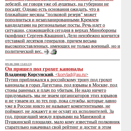
лебедей, не говоря уже об аушевых, на губернии не
посадят. Однако есть основания ожидать, что в
ближайшие месяцы "полковой резерв" может
пополниться и незапланированными Кремлем
кандидатами на региональные посты. Речь идет о
ситуации, сложившейся сегодня в верхах Минобороны
(конфликт Сергеев-Квашнин). Дело неизбежно кончится
отставкой десятков генералов, причем весьма
высокопоставленных, имеющих не только военный, но и
политический вес.
[09.08.2000 13:03:53]
Он пришел под грохот канонады
Владимир Корсунский
, <
korvlad@au.ru
>
Путин приближался к российскому трону под грохот
канонады в горах Дагестана, под взрывы в Москве, под
стоны раненых и плач по убитым. Не надо ничего
придумывать, мы не знаем организаторов этих взрывов
и не узнаем их до тех пор, пока службы, которые давно
уже в России никто не называет компетентными, не
поймают, не докажут и не осудят их исполнителей. За
год, прошедший между взрывами на Манежной и
Пушкинской площадях, мало кому известный полковник
старательно накачивал свой рейтинг и достиг в этом