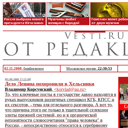
02.11.2008
, бняйпеяемэе
Московское время:
22:30:53
[01.08.2000 17:22:38]
Дело Ленина похоронили в Хельсинки
Владимир Корсунский
, <
korvlad@au.ru
>
То, что ключевые посты в государстве давно находятся в
руках выпускников различных спецшкол КГБ, КПСС и
их сексотов, - тема для отдельного разговора. А вот то,
Сл
что причина этого не только в тщательной селекции
элиты прежней системой, но и в органической
непонятности словосочетания "права человека" в
России, - непосредственно относится к серебряному