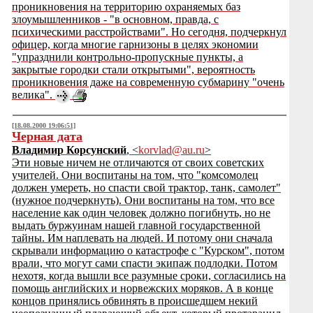
проникновения на территорию охраняемых баз
злоумышленников - "в основном, правда, с
психическими расстройствами". Но сегодня, подчеркнул
офицер, когда многие гарнизоны в целях экономии
"упразднили контрольно-пропускные пункты, а
закрытые городки стали открытыми", вероятность
проникновения даже на современную субмарину "очень
велика".
[18.08.2000 19:06:51]
Черная дата
Владимир Корсунский
, <
korvlad@au.ru
>
Эти новые ничем не отличаются от своих советских
учителей. Они воспитаны на том, что "комсомолец
должен умереть, но спасти свой трактор, танк, самолет"
(нужное подчеркнуть). Они воспитаны на том, что все
население как один человек должно погибнуть, но не
выдать буржуинам нашей главной государственной
тайны. Им наплевать на людей. И потому они сначала
скрывали информацию о катастрофе с "Курском", потом
врали, что могут сами спасти экипаж подлодки. Потом
нехотя, когда вышли все разумные сроки, согласились на
помощь английских и норвежских моряков. А в конце
концов принялись обвинять в происшедшем некий