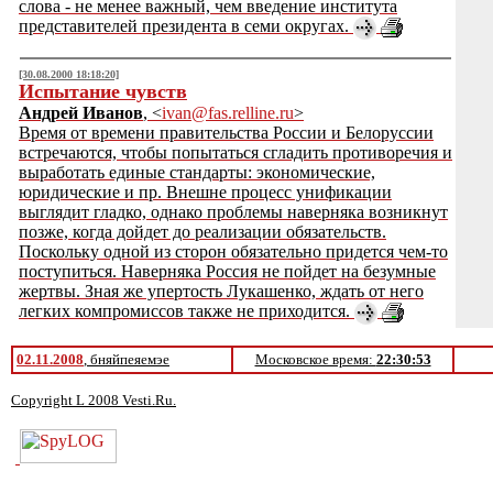
слова - не менее важный, чем введение института
представителей президента в семи округах.
[30.08.2000 18:18:20]
Испытание чувств
Андрей Иванов
, <
ivan@fas.relline.ru
>
Время от времени правительства России и Белоруссии
встречаются, чтобы попытаться сгладить противоречия и
выработать единые стандарты: экономические,
юридические и пр. Внешне процесс унификации
выглядит гладко, однако проблемы наверняка возникнут
позже, когда дойдет до реализации обязательств.
Поскольку одной из сторон обязательно придется чем-то
поступиться. Наверняка Россия не пойдет на безумные
жертвы. Зная же упертость Лукашенко, ждать от него
легких компромиссов также не приходится.
02.11.2008
, бняйпеяемэе
Московское время:
22:30:53
Copyright L 2008 Vesti.Ru.