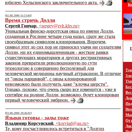
юбилею Хельсинского заключительного акта.
Ко
[02.08.2000 11:53:04]
Время стричь Долли
Сергей Гончар
, <
sergey@rvh.khv.ru
>
Уникальная финско-дорсетская овца по имени Долли,
созданная в Рослине четыре года назад, сразу же стала
своеобразным символом клонирования. Впрочем,
символ этот до сих пор не приносил удачи ни создателям
Долли, ни их единомышленникам - жесткие рамки
существующих мораториев и других рестриктивных
законов превратили революционную по сути
технологию в совершенно бесполезный для
Тек
человеческой медицины научный аттракцион. В отличие
Зло
от "овцы паршивой", с овцы клонированной
Tim
невозможно было получить даже "клочка шерсти".
Бес
Однако, похоже, что очень скоро все изменится - уже в
Вес
сентябре на родине Долли, возможно, будет клонирован
Ден
первый человеческий эмбрион.
Под
Не
[03.08.2000 20:46:01]
Mac
Языки готовы - зады тоже
От 
Владимир Корсунский
, <
korvlad@au.ru
>
Дис
Те, кому посчастливилось встретиться в "Долгих
Пуб