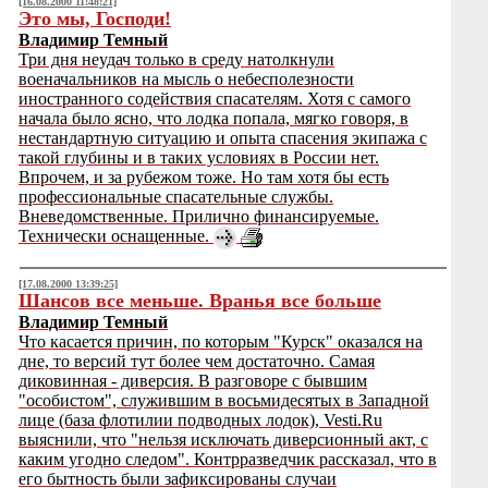
[16.08.2000 11:48:21]
Это мы, Господи!
Владимир Темный
Три дня неудач только в среду натолкнули
военачальников на мысль о небесполезности
иностранного содействия спасателям. Хотя с самого
начала было ясно, что лодка попала, мягко говоря, в
нестандартную ситуацию и опыта спасения экипажа с
такой глубины и в таких условиях в России нет.
Впрочем, и за рубежом тоже. Но там хотя бы есть
профессиональные спасательные службы.
Вневедомственные. Прилично финансируемые.
Технически оснащенные.
[17.08.2000 13:39:25]
Шансов все меньше. Вранья все больше
Владимир Темный
Что касается причин, по которым "Курск" оказался на
дне, то версий тут более чем достаточно. Самая
диковинная - диверсия. В разговоре с бывшим
"особистом", служившим в восьмидесятых в Западной
лице (база флотилии подводных лодок), Vesti.Ru
выяснили, что "нельзя исключать диверсионный акт, с
каким угодно следом". Контрразведчик рассказал, что в
его бытность были зафиксированы случаи