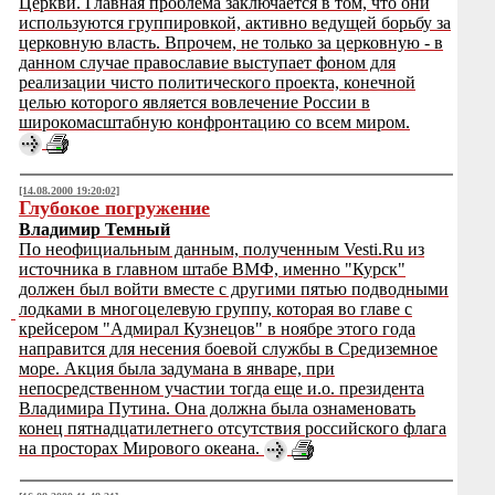
Церкви. Главная проблема заключается в том, что они
используются группировкой, активно ведущей борьбу за
церковную власть. Впрочем, не только за церковную - в
данном случае православие выступает фоном для
реализации чисто политического проекта, конечной
целью которого является вовлечение России в
широкомасштабную конфронтацию со всем миром.
[14.08.2000 19:20:02]
Глубокое погружение
Владимир Темный
По неофициальным данным, полученным Vesti.Ru из
источника в главном штабе ВМФ, именно "Курск"
должен был войти вместе с другими пятью подводными
лодками в многоцелевую группу, которая во главе с
крейсером "Адмирал Кузнецов" в ноябре этого года
направится для несения боевой службы в Средиземное
море. Акция была задумана в январе, при
непосредственном участии тогда еще и.о. президента
Владимира Путина. Она должна была ознаменовать
конец пятнадцатилетнего отсутствия российского флага
на просторах Мирового океана.