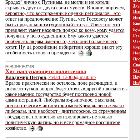
Бродах" лично с Путиным, не могли и не хотели
Здо
скрывать друг от друга своих чувств. Вполне, впрочем,
Пси
вероятно, что восторженные оценки регионалов - это
Инт
ответ на предположение Путина, что Госсовету может
Кни
быть придан конституционный статус. Известно, что
Кул
президент умеет находить подход ко всем, кому удается
Рус
получить у него аудиенцию. Ему как-то удается
пообещать людям именно то, чего они больше всего
О г
хотят. Ну, да российские избиратели хорошо знают эту
Кур
особенность второго президента.
Нае
Пре
Спо
[04.08.2000 20:57:29]
Хит наступающего политсезона
24+
На
Владимир Петров
, <
vlad_12000@mail.ru
>
Врагов практически не осталось, поле расчищено, и
Ин
после отпусков вопрос будет стоять в другой плоскости -
какое именно государство будет построено новой
администрацией. Либерально-рыночное, с мягким,
почти отеческим авторитаризмом Кремля, чего желают
либералы, или наоборот - диктаторское, со стремлением
государства полностью контролировать не только
политическую жизнь, но и все громадное российское
хозяйство.