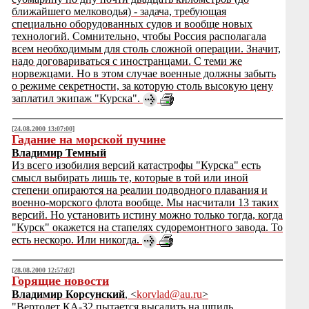
ближайшего мелководья) - задача, требующая
специально оборудованных судов и вообще новых
технологий. Сомнительно, чтобы Россия располагала
всем необходимым для столь сложной операции. Значит,
надо договариваться с иностранцами. С теми же
норвежцами. Но в этом случае военные должны забыть
о режиме секретности, за которую столь высокую цену
заплатил экипаж "Курска".
[24.08.2000 13:07:00]
Гадание на морской пучине
Владимир Темный
Из всего изобилия версий катастрофы "Курска" есть
смысл выбирать лишь те, которые в той или иной
степени опираются на реалии подводного плавания и
военно-морского флота вообще. Мы насчитали 13 таких
версий. Но установить истину можно только тогда, когда
"Курск" окажется на стапелях судоремонтного завода. То
есть нескоро. Или никогда.
[28.08.2000 12:57:02]
Горящие новости
Владимир Корсунский
, <
korvlad@au.ru
>
"Вертолет КА-32 пытается высадить на шпиль