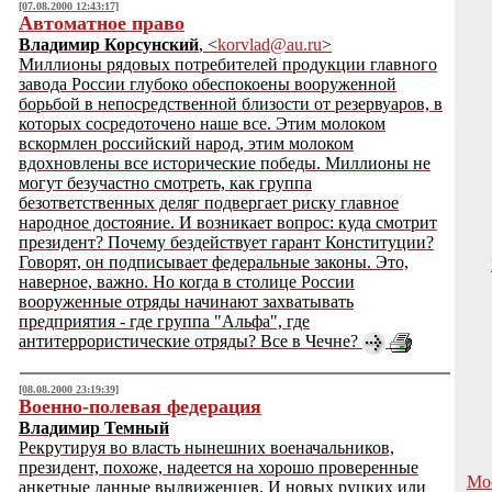
[07.08.2000 12:43:17]
Автоматное право
Владимир Корсунский
, <
korvlad@au.ru
>
Миллионы рядовых потребителей продукции главного
завода России глубоко обеспокоены вооруженной
борьбой в непосредственной близости от резервуаров, в
которых сосредоточено наше все. Этим молоком
вскормлен российский народ, этим молоком
вдохновлены все исторические победы. Миллионы не
могут безучастно смотреть, как группа
безответственных деляг подвергает риску главное
народное достояние. И возникает вопрос: куда смотрит
президент? Почему бездействует гарант Конституции?
Говорят, он подписывает федеральные законы. Это,
наверное, важно. Но когда в столице России
вооруженные отряды начинают захватывать
предприятия - где группа "Альфа", где
антитеррористические отряды? Все в Чечне?
[08.08.2000 23:19:39]
Военно-полевая федерация
Владимир Темный
Рекрутируя во власть нынешних военачальников,
президент, похоже, надеется на хорошо проверенные
Мо
анкетные данные выдвиженцев. И новых руцких или