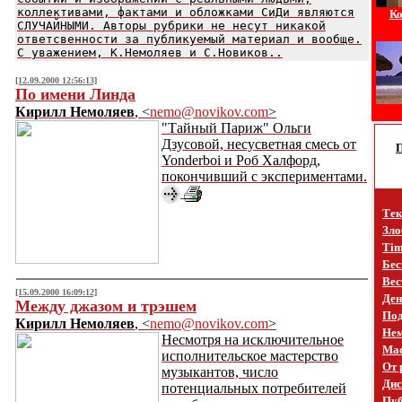
коллективами, фактами и обложками СиДи являются
Ко
СЛУЧАЙНЫМИ. Авторы рубрики не несут никакой
ответсвенности за публикуемый материал и вообще.
С уважением, К.Немоляев и С.Новиков..
[12.09.2000 12:56:13]
По имени Линда
Кирилл Немоляев
, <
nemo@novikov.com
>
"Тайный Париж" Ольги
Дзусовой, несусветная смесь от
Yonderboi и Роб Халфорд,
покончивший с экспериментами.
Тек
Зло
Tim
Бес
Вес
[15.09.2000 16:09:12]
Ден
Между джазом и трэшем
Под
Кирилл Немоляев
, <
nemo@novikov.com
>
Не
Несмотря на исключительное
Mac
исполнительское мастерство
От 
музыкантов, число
Дис
потенциальных потребителей
Пуб