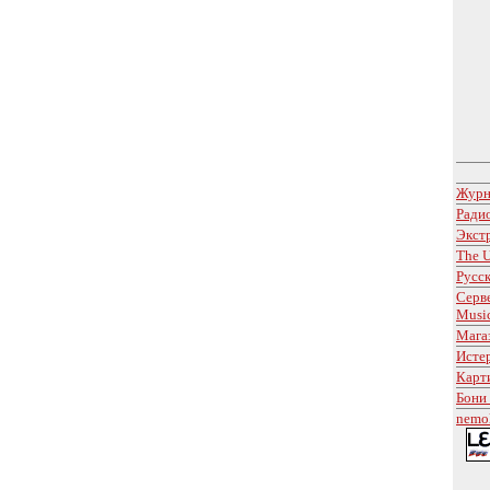
Журн
Ради
Экст
The U
Русс
Серв
Musi
Мага
Исте
Карт
Бони
nemol