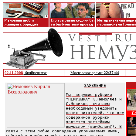
02.11.2008
, бняйпеяемэе
Московское время:
22:37:44
ЗАЯВЛЕНИЕ
Мы, ведущие рубрики
"НЕМУЗЫКА" К.Немоляев и
С.Новиков, считаем
необходимым уведомить
наших читателей, что все
Сл
содержимое рубрики
является чистейшим
вымыслом (вымОслом?). В
связи с этим любые совпадения упоминаемых имен,
событий и изображений с реальными людьми,