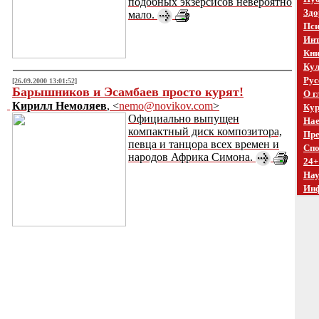
подобных экзерсисов невероятно
Здо
мало.
Пси
Инт
Кни
Кул
Рус
[26.09.2000 13:01:52]
Барышников и Эсамбаев просто курят!
О г
Кирилл Немоляев
, <
nemo@novikov.com
>
Кур
Официально выпущен
Нае
компактный диск композитора,
Пре
певца и танцора всех времен и
Спо
народов Африка Симона.
24+
На
Ин