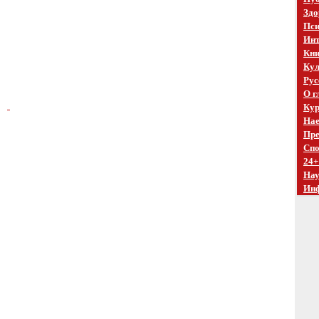
Здо
Пси
Инт
Кни
Кул
Рус
О г
Кур
Нае
Пре
Спо
24+
На
Ин