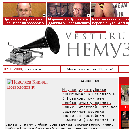
02.11.2008
, бняйпеяемэе
Московское время:
22:37:57
ЗАЯВЛЕНИЕ
Мы, ведущие рубрики
"НЕМУЗЫКА" К.Немоляев и
С.Новиков, считаем
необходимым уведомить
наших читателей, что все
Сл
содержимое рубрики
является чистейшим
вымыслом (вымОслом?). В
связи с этим любые совпадения упоминаемых имен,
событий и изображений с реальными людьми,