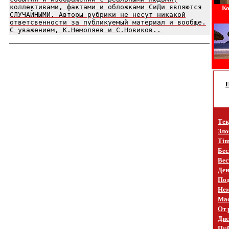
коллективами, фактами и обложками СиДи являются
Ко
СЛУЧАЙНЫМИ. Авторы рубрики не несут никакой
ответсвенности за публикуемый материал и вообще.
С уважением, К.Немоляев и С.Новиков..
Тек
Зло
Tim
Бес
Вес
Ден
Под
Не
Mac
От 
Дис
Пуб