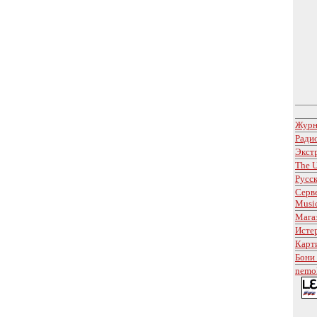
Журн
Ради
Экст
The U
Русс
Серв
Musi
Мага
Исте
Карт
Бони
nemol