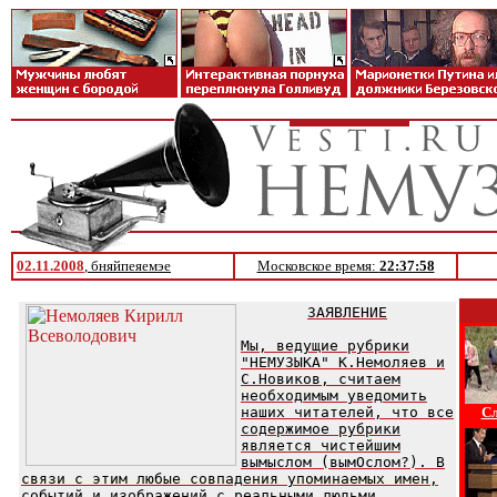
02.11.2008
, бняйпеяемэе
Московское время:
22:37:58
ЗАЯВЛЕНИЕ
Мы, ведущие рубрики
"НЕМУЗЫКА" К.Немоляев и
С.Новиков, считаем
необходимым уведомить
наших читателей, что все
Сл
содержимое рубрики
является чистейшим
вымыслом (вымОслом?). В
связи с этим любые совпадения упоминаемых имен,
событий и изображений с реальными людьми,