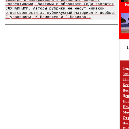
коллективами, фактами и обложками СиДи являются
Ко
СЛУЧАЙНЫМИ. Авторы рубрики не несут никакой
ответсвенности за публикуемый материал и вообще.
С уважением, К.Немоляев и С.Новиков..
Тек
Зло
Tim
Бес
Вес
Ден
Под
Не
Mac
От 
Дис
Пуб