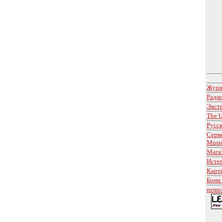
Журн
Ради
Экст
The U
Русс
Серв
Musi
Мага
Исте
Карт
Бони
nemol