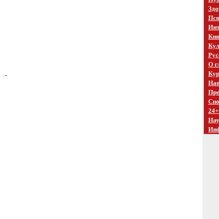
Здо
Пси
Инт
Кни
Кул
Рус
О г
Кур
Нае
Пре
Спо
24+
На
Ин