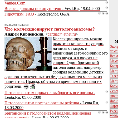
Vaniqa.Com
Волосы должны покинуть тело
- Vesti.Ru, 19.04.2000
Гирсутизм. FAQ
- Косметолог. Q&A
[05.10.2000 15:47:53]
Что коллекционируют патологоанатомы?
Андрей Кириевский
, <
cardiac@atnet.ru
>
Коллекционировать можно
М
практически все что угодно,
Экст
начиная от марок и
помо
заканчивая автомобилями: это
Все л
дело вкуса, а о вкусах не
Мама
спорят. Один британский
Конт
патологоанатом, например,
Меди
собирал коллекцию детских
Теле
органов, извлеченных из бездыханных тел маленьких
Меди
пациентов. Правда, об этом со временем прознали их
Косм
родители.
Секс
Патологоанатом приказал выбросить все органы
-
Акуш
Lenta.Ru, 05.06.2000
Лаби
Патологоанатом потерял органы ребенка
- Lenta.Ru,
Фарм
18.03.2000
Русс
Британский патологоанатом коллекционировал
Web
органы детей
- Lenta.Ru, 22.02.2000