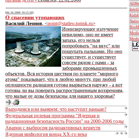
AllHe
Intel
[06.10.2000 19:15:50]
KidsH
О спасении утопающих
Natio
Василий Леонов
, <
point@statleo.tomsk.ru
>
BioM
Ионизирующее излучение
Medi
невидимо, оно не имеет
Meds
запаха, его нельзя
попробовать "на вкус" или
пощупать пальцами. Но оно
существует, и существует
совсем рядом с нами - за
заборами промышленных
объектов. Вся история шествия по планете "мирного
атома" показывает, что в любую минуту, при любой
оплошности радиация готова вырваться наружу - а вот
готовы ли вы поверить распространенным воззрениям,
что малые ее дозы безопасны для нашего здоровья?
Выродимся или вымрем: что наступит раньше?
Федеральная целевая программа "Ядерная и
радиационная безопасность России" на 2000-2006 годы
Аварии с выбросом радиоактивных веществ
Ядерная мифология конца ХХ-го века