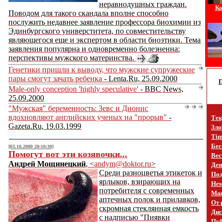
неравнодушных граждан.
Ко
Поводом для такого скандала вполне способно
послужить недавнее заявление профессора биохимии из
Эдинбургского универститета, по совместительству
являющегося еще и экспертом в области биоэтики. Тема
заявления популярна и одновременно болезненна:
перспективы мужского материнства.
Генетики пришли к выводу, что мужские супружеские
пары смогут зачать ребенка
- Lenta.Ru, 25.09.2000
Male-only conception 'highly speculative'
- BBC News,
25.09.2000
"Мужская" беременность: Зевс и Дионис
вдохновляют английских ученых на "прорыв"
-
Тек
Gazeta.Ru, 19.03.1999
Зло
Tim
Бес
[03.10.2000 20:10:30]
Помогут вот эти козявочки...
Вес
Андрей Мощинецкий
, <
andym@doktor.ru
>
Ден
Среди разноцветья этикеток и
Под
ярлыков, взирающих на
Не
потребителя с современных
Mac
аптечных полок и прилавков,
От 
скромная стеклянная емкость
Дис
с надписью "Пиявки
Пуб