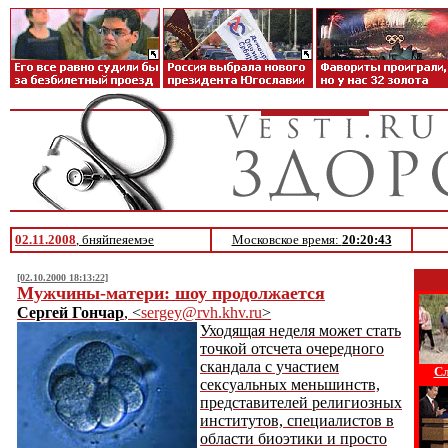
02.11.2008
, бняйпеяемэе
Московское время:
20:20:43
[02.10.2000 18:13:22]
Мужчины-матери: шоу продолжается
Сергей Гончар
, <
sergey@rvh.khv.ru
>
Уходящая неделя может стать
точкой отсчета очередного
скандала с участием
Сл
сексуальных меньшинств,
представителей религиозных
институтов, специалистов в
области биоэтики и просто