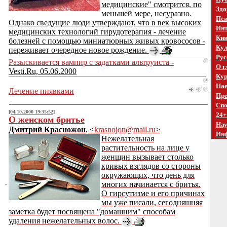
медицинские" смотрится, по
Здо
меньшей мере, несуразно.
Пси
Однако сведущие люди утверждают, что в век высоких
Инт
медицинских технологий гирудотерапия - лечение
Кни
болезней с помощью миниатюрных живых кровососов -
Кул
переживает очередное новое рождение.
Рус
Разыскивается вампир с задатками альтруиста
-
О г
Vesti.Ru, 05.06.2000
Кур
Нае
Лечение пиявками
Пре
Спо
[04.10.2000 19:35:52]
24+
О женском бритье
На
Дмитрий Красножон
, <
krasnojon@mail.ru
>
Ин
Нежелательная
растительность на лице у
женщин вызывает столько
кривых взглядов со стороны
окружающих, что день для
многих начинается с бритья.
О гирсутизме и его причинах
мы уже писали, сегодняшняя
заметка будет посвящена "домашним" способам
удаления нежелательных волос.