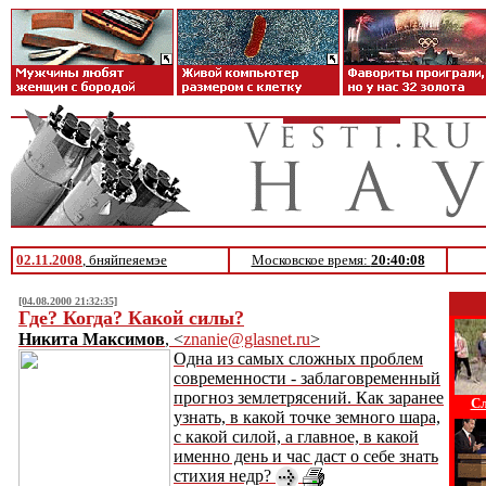
02.11.2008
, бняйпеяемэе
Московское время:
20:40:08
[04.08.2000 21:32:35]
Где? Когда? Какой силы?
Никита Максимов
, <
znanie@glasnet.ru
>
Одна из самых сложных проблем
современности - заблаговременный
прогноз землетрясений. Как заранее
Сл
узнать, в какой точке земного шара,
с какой силой, а главное, в какой
именно день и час даст о себе знать
стихия недр?