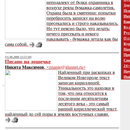
неподалеку от будки охранника в
Здо
воздухе реяла бумажка-самолетик.
Пси
Охрана была в смятении: попытки
Инт
перебросить записку на волю
Кни
пресекались и строго наказывались.
Кул
Но тут неясно было, что делать:
Рус
нечего пресекать и некого
О г
наказывать - бумажка летала как бы
Кур
сама собой.
Нае
Пре
[21.08.2000 15:57:18]
Спо
Писано на дощечке
24+
Никита Максимов
, <
znanie@glasnet.ru
>
На
Найденный при раскопках в
Ин
Великом Новгороде текст
записан кириллицей.
Уникальность это находки в
том, что она относится к
последним десятилетиям
десятого века - это самый
ранний кириллический текст,
найденный до сей поры в землях восточных славян.