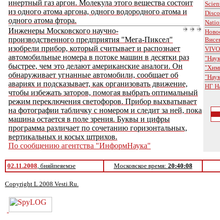
инертный газ аргон. Молекула этого вещества состоит
Scien
из одного атома аргона, одного водородного атома и
Disco
одного атома фтора.
Natio
Инженеры Московского научно-
Ново
производственного предприятия "Мега-Пиксел"
Висе
изобрели прибор, который считывает и распознает
VIVO
автомобильные номера в потоке машин в десятки раз
"Наук
быстрее, чем это делают американские аналоги. Он
"Хими
обнаруживает угнанные автомобили, сообщает об
"Наук
авариях и подсказывает, как организовать движение,
НГ Н
чтобы избежать заторов, помогая выбрать оптимальный
режим переключения светофоров. Прибор выхватывает
на фотографии табличку с номером и следит за ней, пока
машина остается в поле зрения. Буквы и цифры
программа различает по сочетанию горизонтальных,
вертикальных и косых штрихов.
По сообщению агентства "ИнформНаука"
02.11.2008
, бняйпеяемэе
Московское время:
20:40:08
Copyright L 2008 Vesti.Ru.