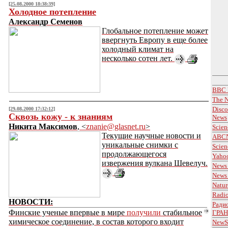
[25.08.2000 18:38:39]
Холодное потепление
Александр Семенов
Глобальное потепление может
ввергнуть Европу в еще более
холодный климат на
несколько сотен лет.
BBC 
The N
Disco
[29.08.2000 17:32:12]
Сквозь кожу - к знаниям
News
Никита Максимов
, <
znanie@glasnet.ru
>
Scien
Текущие научные новости и
ABCN
уникальные снимки с
Scien
продолжающегося
Yahoo
извержения вулкана Шевелуч.
News 
News 
Natur
Radio
НОВОСТИ:
Радио
Финские ученые впервые в мире
получили
стабильное
ГРА
химическое соединение, в состав которого входит
NewSc