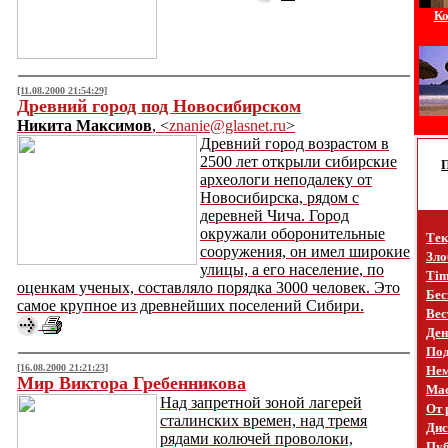
Ко
[11.08.2000 21:54:29]
Древний город под Новосибирском
Никита Максимов
, <
znanie@glasnet.ru
>
Древний город возрастом в
2500 лет открыли сибирские
археологи неподалеку от
Новосибирска, рядом с
деревней Чича. Город
окружали оборонительные
Тек
сооружения, он имел широкие
Зло
улицы, а его население, по
Tim
оценкам ученых, составляло порядка 3000 человек. Это
Бес
самое крупное из древнейших поселений Сибири.
Вес
Ден
Под
[16.08.2000 21:21:23]
Не
Мир Виктора Гребенникова
Mac
Над запретной зоной лагерей
От 
сталинских времен, над тремя
Дис
рядами колючей проволоки,
Пуб