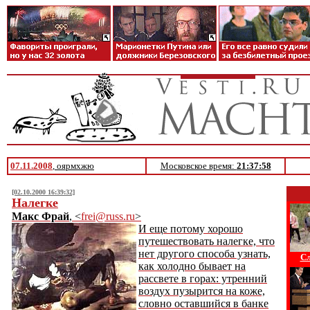
07.11.2008
, оярмхжю
Московское время:
21:37:58
[02.10.2000 16:39:32]
Налегке
Макс Фрай
, <
frei@russ.ru
>
И еще потому хорошо
путешествовать налегке, что
нет другого способа узнать,
Сл
как холодно бывает на
рассвете в горах: утренний
воздух пузырится на коже,
словно оставшийся в банке