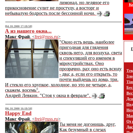
лимонад, но ледяное его
Ко
прикосновение сулит не простуду, а восторг и
небывалую бодрость после бессонной ночи.
[04.10.2000 17:18:58]
А из нашего окна...
Макс Фрай
, <
frei@russ.ru
>
"Окно есть вещь, наиболее
пригодная для глядения
сквозь него, для воздуха, света
и спекуляций его именем в
мiроустройствах. Оно
прозрачно, раз; оно есть всюду
Тек
- два; а, если его открыть, то
Зло
почти выйдешь из дома, три.
Tim
И стекло его хрупкое, холодное, но это не четыре, а,
Бес
скажем, восемь".
Вес
Андрей Левкин. "Стоя у окна в феврале".
Ден
Под
[06.10.2000 16:18:50]
Не
Happy End
Mac
Макс Фрай
, <
frei@russ.ru
>
От 
Ты меня не догонишь, друг,
Дис
Как безумный в слезах
Пуб