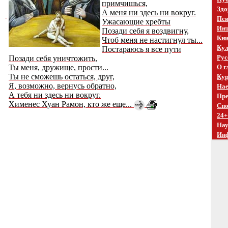
примчишься,
Здо
А меня ни здесь ни вокруг.
Пси
Ужасающие хребты
Инт
Позади себя я воздвигну,
Кни
Чтоб меня не настигнул ты...
Кул
Постараюсь я все пути
Рус
Позади себя уничтожить,
Ты меня, дружище, прости...
О г
Ты не сможешь остаться, друг,
Кур
Я, возможно, вернусь обратно,
Нае
А тебя ни здесь ни вокруг.
Пре
Хименес Хуан Рамон, кто же еще...
Спо
24+
На
Ин