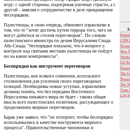
игру: с одной стороны, подогревая уличные страсти, а с
другой - заявляя о сотрудничестве в деле прекращения
беспорядков.
Палестинцы, в свою очередь, обвиняют израильтян в
З
том, что те "хотят достичь путем террора того, чего не
Inopr
могут добиться за столом переговоров". По словам
палестинского министра по делам Иерусалима Сиада
CNN I
Абу-Сиада, "беспорядки показали, что в вопросе о
Newsp
контроле над святыми местами палестинцы не пойдут
New Y
ни на какие компромиссы".
Washi
US Ne
Беспорядки как инструмент переговоров
Finan
The G
Палестинцы, вне всякого сомнения, используют
News
столкновения для усиления своих переговорных
The N
позиций. Необходимы новые уступки, израильтяне
Time 
должны понять, что без передачи Восточного
Life 
Иерусалима никакого мира не будет - такова общая
мысль всех палестинских политиков, рассуждающих о
продолжении мирных переговоров.
Барак уже заявил, что "не потерпит, чтобы беспорядки
использовались в качестве инструмента мирного
процесса". Правительственные чиновники и