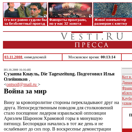
03.11.2008
, онмедекэмхй
Московское время:
00:13:14
[03.10.2000 16:16:48]
Сузанна Кнауль, Die Tageszeitung. Подготовил Илья
Кот в
Олейников
,
Дина
<
ontsoif@mail.ru
>
Франц
Война за мир
яблоч
Клубн
Вину за кровопролитие стороны перекладывают друг на
углом
друга. Непосредственным поводом для столкновений
стало посещение лидером израильской оппозиции
П
Ариэлем Шароном Храмовой горы в минувшую
пятницу. Беспорядки начались в тот же день и не
ослабевают до сих пор. В воскресенье демонстрации