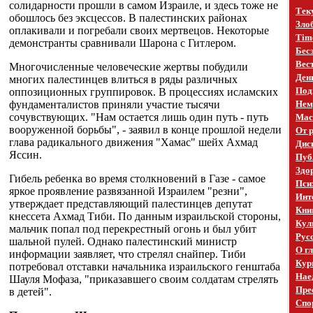
солидарности прошли в самом Израиле, и здесь тоже не
Тек
обошлось без эксцессов. В палестинских районах
Зло
оплакивали и погребали своих мертвецов. Некоторые
Time
демонстранты сравнивали Шарона с Гитлером.
Бес
Вест
Многочисленные человеческие жертвы побудили
Ден
многих палестинцев влиться в ряды различных
Под
оппозиционных группировок. В процессиях исламских
фундаменталистов приняли участие тысячи
Нем
сочувствующих. "Нам остается лишь один путь - путь
Mac
вооруженной борьбы", - заявил в конце прошлой недели
От 
глава радикального движения "Хамас" шейх Ахмад
Дис
Яссин.
Пуб
Здо
Гибель ребенка во время столкновений в Газе - самое
Пси
яркое проявление развязанной Израилем "резни",
Инт
утверждает представляющий палестинцев депутат
Кни
кнессета Ахмад Тиби. По данным израильской стороны,
Кул
мальчик попал под перекрестный огонь и был убит
Рус
шальной пулей. Однако палестинский министр
О г
информации заявляет, что стрелял снайпер. Тиби
Кур
потребовал отставки начальника израильского генштаба
Нае
Шауля Мофаза, "приказавшего своим солдатам стрелять
Пре
в детей".
Спо