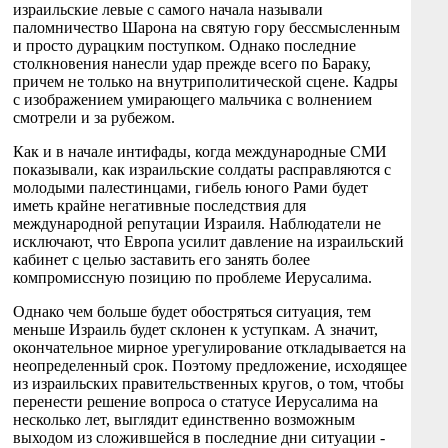
израильские левые с самого начала называли
паломничество Шарона на святую гору бессмысленным
и просто дурацким поступком. Однако последние
столкновения нанесли удар прежде всего по Бараку,
причем не только на внутриполитической сцене. Кадры
с изображением умирающего мальчика с волнением
смотрели и за рубежом.
Как и в начале интифады, когда международные СМИ
показывали, как израильские солдаты расправляются с
молодыми палестинцами, гибель юного Рами будет
иметь крайне негативные последствия для
международной репутации Израиля. Наблюдатели не
исключают, что Европа усилит давление на израильский
кабинет с целью заставить его занять более
компромиссную позицию по проблеме Иерусалима.
Однако чем больше будет обостряться ситуация, тем
меньше Израиль будет склонен к уступкам. А значит,
окончательное мирное урегулирование откладывается на
неопределенный срок. Поэтому предложение, исходящее
из израильских правительственных кругов, о том, чтобы
перенести решение вопроса о статусе Иерусалима на
несколько лет, выглядит единственно возможным
выходом из сложившейся в последние дни ситуации -