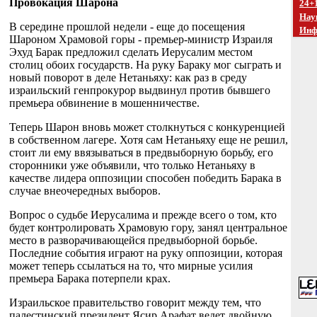
Провокация Шарона
24+
Нау
В середине прошлой недели - еще до посещения
Инф
Шароном Храмовой горы - премьер-министр Израиля
Эхуд Барак предложил сделать Иерусалим местом
столиц обоих государств. На руку Бараку мог сыграть и
новый поворот в деле Нетаньяху: как раз в среду
израильский генпрокурор выдвинул против бывшего
премьера обвинение в мошенничестве.
Теперь Шарон вновь может столкнуться с конкуренцией
в собственном лагере. Хотя сам Нетаньяху еще не решил,
стоит ли ему ввязываться в предвыборную борьбу, его
сторонники уже объявили, что только Нетаньяху в
качестве лидера оппозиции способен победить Барака в
случае внеочередных выборов.
Вопрос о судьбе Иерусалима и прежде всего о том, кто
будет контролировать Храмовую гору, занял центральное
место в разворачивающейся предвыборной борьбе.
Последние события играют на руку оппозиции, которая
может теперь ссылаться на то, что мирные усилия
премьера Барака потерпели крах.
Израильское правительство говорит между тем, что
палестинский президент Ясир Арафат ведет двойную